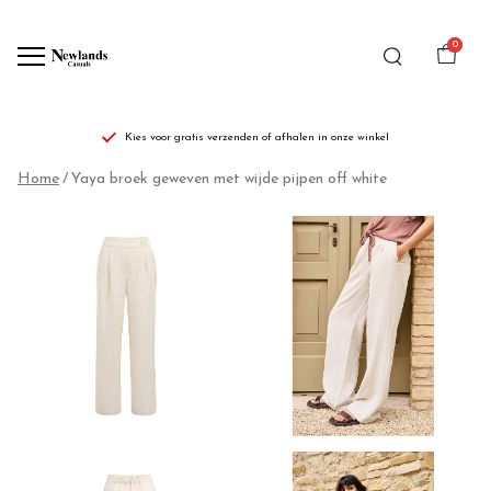
0
Kies voor gratis verzenden of afhalen in onze winkel
Yaya
Home
Yaya broek geweven met wijde pijpen off white
broek
geweven
met
wijde
pijpen
off