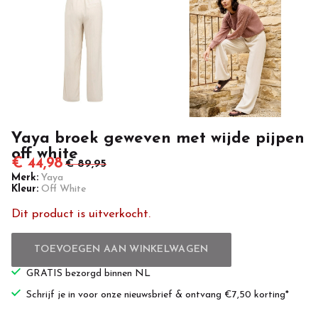
white
-
Newlands
Casuals
Yaya broek geweven met wijde pijpen
off white
€ 44,98
€ 89,95
Merk:
Yaya
Kleur:
Off White
Dit product is uitverkocht.
TOEVOEGEN AAN WINKELWAGEN
GRATIS bezorgd binnen NL
Schrijf je in voor onze nieuwsbrief & ontvang €7,50 korting*