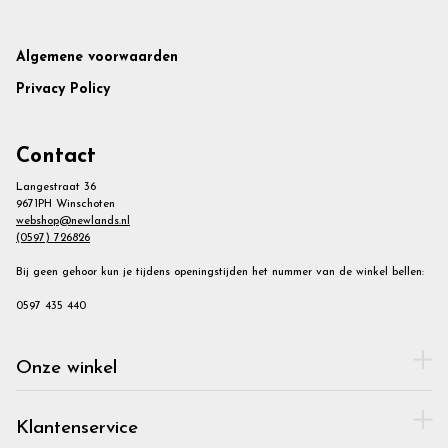
Footer
Algemene voorwaarden
Privacy Policy
Contact
Langestraat 36
9671PH Winschoten
webshop@newlands.nl
(0597) 726826
Bij geen gehoor kun je tijdens openingstijden het nummer van de winkel bellen:
0597 435 440
Onze winkel
Klantenservice