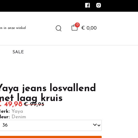
0
€ 0,00
en in onze winkel
SALE
Yaya jeans losvallend
met laag kruis
 49,98
€ 99,95
erk:
Yaya
leur:
Denim