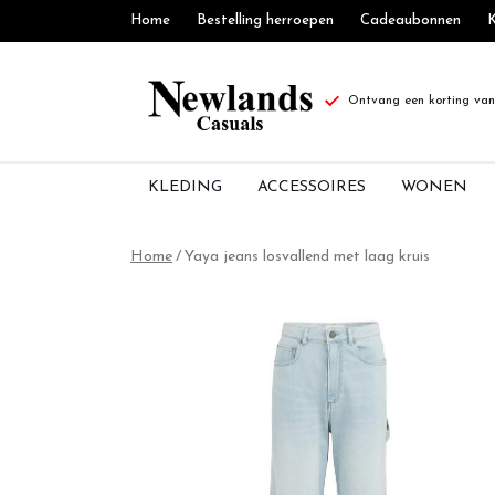
Home
Bestelling herroepen
Cadeaubonnen
K
Ontvang een korting van 
KLEDING
ACCESSOIRES
WONEN
Yaya
Home
Yaya jeans losvallend met laag kruis
jeans
losvallend
met
laag