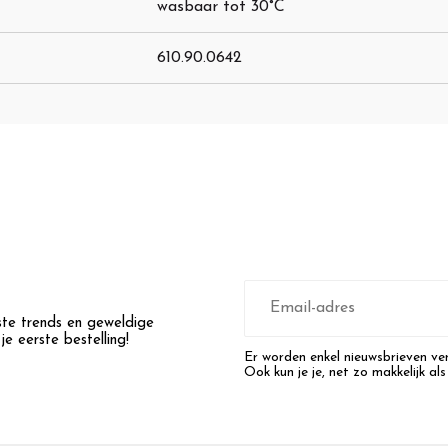
wasbaar tot 30°C
610.90.0642
E-
mailadres
wste trends en geweldige
e eerste bestelling!
Er worden enkel nieuwsbrieven ver
Ook kun je je, net zo makkelijk als