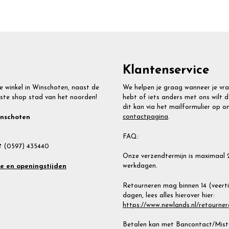
Klantenservice
e winkel in Winschoten, naast de
We helpen je graag wanneer je vr
ste shop stad van het noorden!
hebt of iets anders met ons wilt d
dit kan via het mailformulier op o
contactpagina
.
inschoten
FAQ:
 (0597) 435440
Onze verzendtermijn is maximaal 
werkdagen.
te en openingstijden
Retourneren mag binnen 14 (veert
dagen, lees alles hierover hier:
https://www.newlands.nl/retourner
Betalen kan met Bancontact/Miste