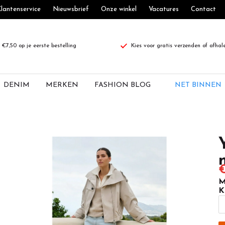
lantenservice
Nieuwsbrief
Onze winkel
Vacatures
Contact
€7,50 op je eerste bestelling
Kies voor gratis verzenden of afhal
DENIM
MERKEN
FASHION BLOG
NET BINNEN
€
M
K