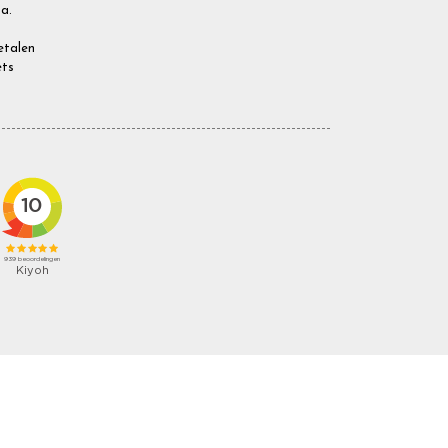
a.
Betalen
ets