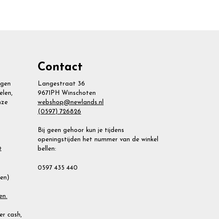
Contact
agen
Langestraat 36
elen,
9671PH Winschoten
nze
webshop@newlands.nl
(0597) 726826
Bij geen gehoor kun je tijdens
openingstijden het nummer van de winkel
bellen:
2
0597 435 440
ien)
en.
r cash,