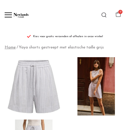
0
Kies voor gratis verzenden of afhalen in onze winkel
Yaya
Home
Yaya shorts gestreept met elastische taille grijs
shorts
gestreept
met
elastische
taille
grijs