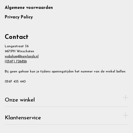
Footer
Algemene voorwaarden
Privacy Policy
Contact
Langestraat 36
9671PH Winschoten
webshop@newlands.nl
(0597) 726826
Bij geen gehoor kun je tijdens openingstijden het nummer van de winkel bellen:
0597 435 440
Onze winkel
Klantenservice