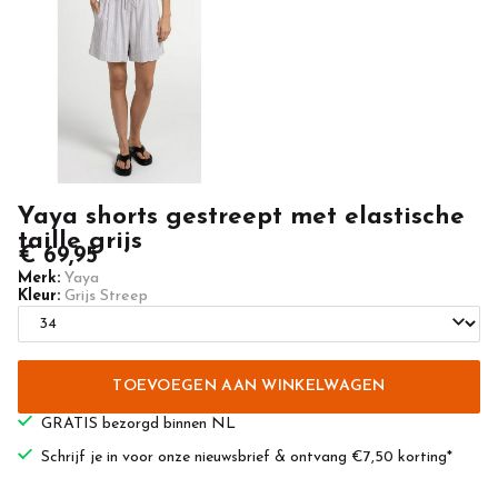
-
Newlands
Casuals
Yaya shorts gestreept met elastische
taille grijs
€ 69,95
Merk:
Yaya
Kleur:
Grijs Streep
TOEVOEGEN AAN WINKELWAGEN
GRATIS bezorgd binnen NL
Schrijf je in voor onze nieuwsbrief & ontvang €7,50 korting*