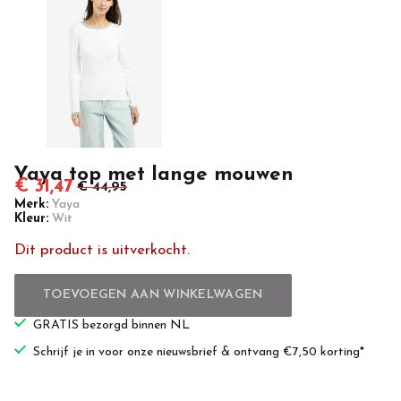
Casuals
Yaya top met lange mouwen
€ 31,47
€ 44,95
Merk:
Yaya
Kleur:
Wit
Dit product is uitverkocht.
TOEVOEGEN AAN WINKELWAGEN
GRATIS bezorgd binnen NL
Schrijf je in voor onze nieuwsbrief & ontvang €7,50 korting*