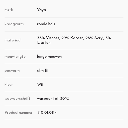
merk
Yaya
kraagvorm
ronde hals
38% Viscose, 29% Katoen, 28% Acryl, 5%
materiaal
Elastan
mouwlengte
lange mouwen
pasvorm
slim fit
kleur
Wit
wasvoorschrift
wasbaar tot 30°C
Productnummer
410.01.0114