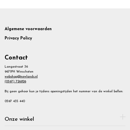
Footer
Algemene voorwaarden
Privacy Policy
Contact
Langestraat 36
9671PH Winschoten
webshop@newlands.nl
(0597) 726826
Bij geen gehoor kun je tijdens openingstijden het nummer van de winkel bellen:
0597 435 440
Onze winkel