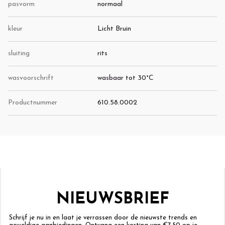
pasvorm
normaal
kleur
Licht Bruin
sluiting
rits
wasvoorschrift
wasbaar tot 30°C
Productnummer
610.58.0002
NIEUWSBRIEF
Schrijf je nu in en laat je verrassen door de nieuwste trends en