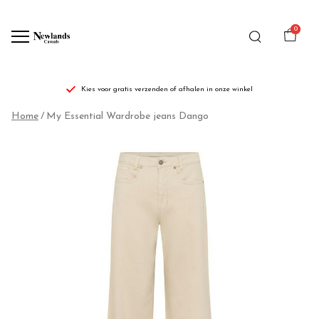
0
Kies voor gratis verzenden of afhalen in onze winkel
My
Home
My Essential Wardrobe jeans Dango
Essential
Wardrobe
jeans
Dango
-
Newlands