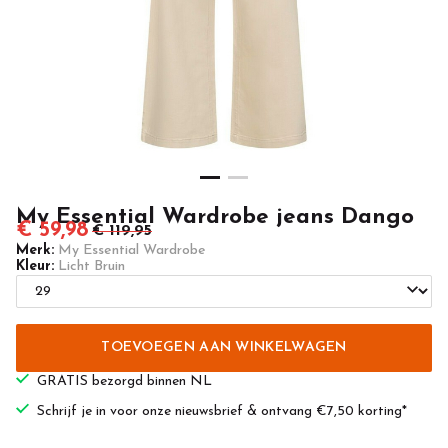
Casuals
My Essential Wardrobe jeans Dango
€ 59,98
€ 119,95
Merk:
My Essential Wardrobe
Kleur:
Licht Bruin
TOEVOEGEN AAN WINKELWAGEN
GRATIS bezorgd binnen NL
Schrijf je in voor onze nieuwsbrief & ontvang €7,50 korting*