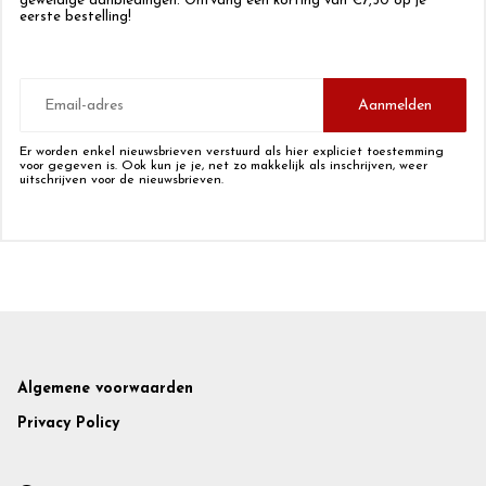
geweldige aanbiedingen. Ontvang een korting van €7,50 op je
eerste bestelling!
E-
mailadres
Aanmelden
Er worden enkel nieuwsbrieven verstuurd als hier expliciet toestemming
voor gegeven is. Ook kun je je, net zo makkelijk als inschrijven, weer
uitschrijven voor de nieuwsbrieven.
Footer
Algemene voorwaarden
Privacy Policy