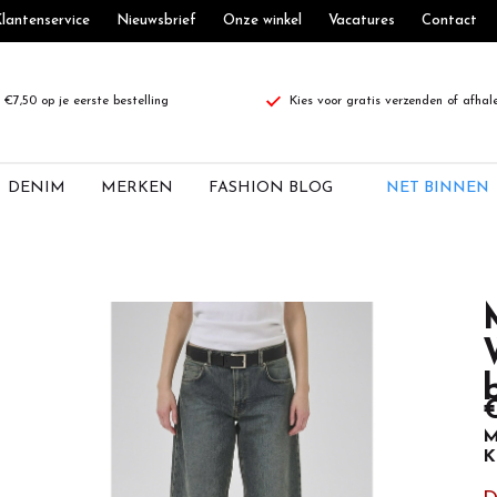
lantenservice
Nieuwsbrief
Onze winkel
Vacatures
Contact
€7,50 op je eerste bestelling
Kies voor gratis verzenden of afhal
DENIM
MERKEN
FASHION BLOG
NET BINNEN
€
M
K