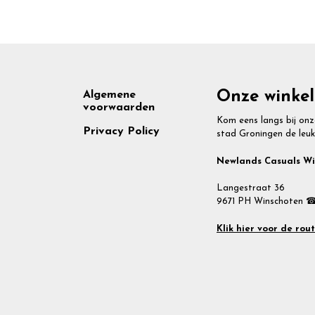
Footer
Onze winkel
Algemene
voorwaarden
Kom eens langs bij onz
Privacy Policy
stad Groningen de leuk
Newlands Casuals W
Langestraat 36
9671 PH Winschoten ☎
Klik hier voor de rou