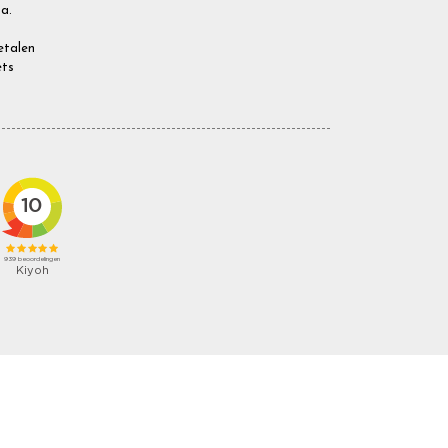
a.
Betalen
ets