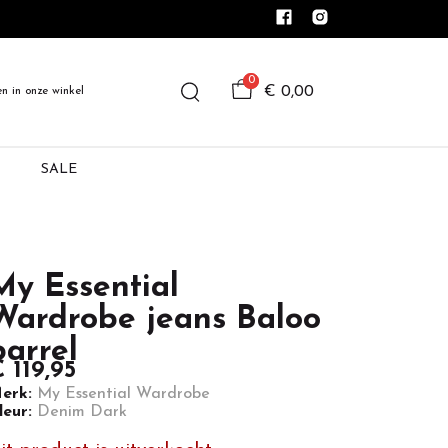
0
€ 0,00
en in onze winkel
SALE
My Essential
Wardrobe jeans Baloo
barrel
 119,95
erk:
My Essential Wardrobe
leur:
Denim Dark