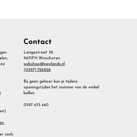
Contact
agen
Langestraat 36
elen,
9671PH Winschoten
nze
webshop@newlands.nl
(0597) 726826
Bij geen gehoor kun je tijdens
openingstijden het nummer van de winkel
bellen:
2
0597 435 440
ien)
en.
r cash,