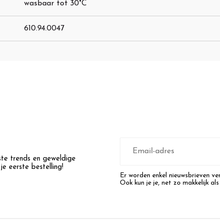
wasbaar tot 30°C
610.94.0047
E-
mailadres
wste trends en geweldige
e eerste bestelling!
Er worden enkel nieuwsbrieven ver
Ook kun je je, net zo makkelijk als