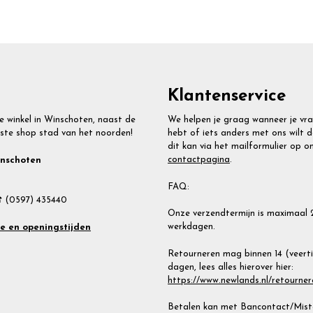
Klantenservice
e winkel in Winschoten, naast de
We helpen je graag wanneer je vr
ste shop stad van het noorden!
hebt of iets anders met ons wilt d
dit kan via het mailformulier op o
contactpagina
.
inschoten
FAQ:
 (0597) 435440
Onze verzendtermijn is maximaal 
werkdagen.
te en openingstijden
Retourneren mag binnen 14 (veert
dagen, lees alles hierover hier:
https://www.newlands.nl/retourner
Betalen kan met Bancontact/Miste