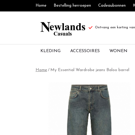
Home
Bestelling herroepen
Cadeaubonnen
K
Ontvang een korting van 
KLEDING
ACCESSOIRES
WONEN
My
Home
My Essential Wardrobe jeans Baloo barrel
Essential
Wardrobe
jeans
Baloo