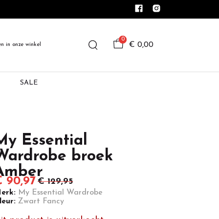
0
€ 0,00
en in onze winkel
SALE
My Essential
Wardrobe broek
Amber
 90,97
€ 129,95
erk:
My Essential Wardrobe
leur:
Zwart Fancy