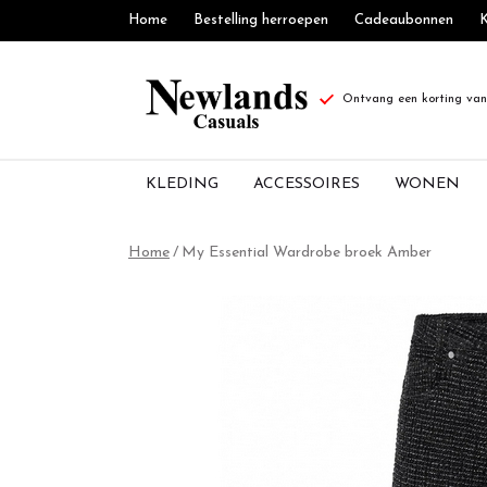
Home
Bestelling herroepen
Cadeaubonnen
K
Ontvang een korting van 
KLEDING
ACCESSOIRES
WONEN
My
Home
My Essential Wardrobe broek Amber
Essential
Wardrobe
broek
Amber