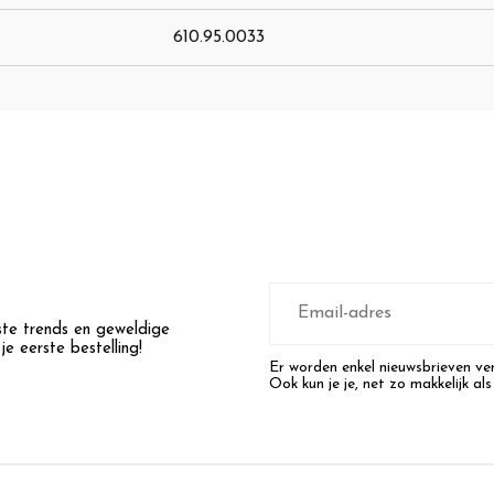
610.95.0033
E-
mailadres
wste trends en geweldige
e eerste bestelling!
Er worden enkel nieuwsbrieven ver
Ook kun je je, net zo makkelijk als