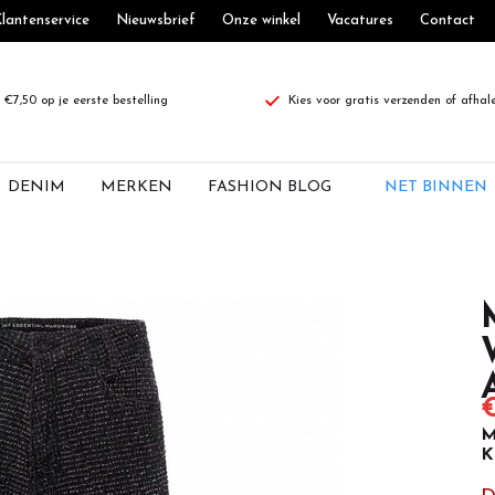
lantenservice
Nieuwsbrief
Onze winkel
Vacatures
Contact
€7,50 op je eerste bestelling
Kies voor gratis verzenden of afhal
DENIM
MERKEN
FASHION BLOG
NET BINNEN
€
M
K