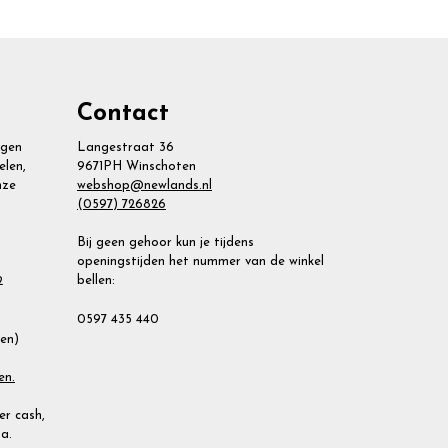
Contact
agen
Langestraat 36
elen,
9671PH Winschoten
nze
webshop@newlands.nl
(0597) 726826
Bij geen gehoor kun je tijdens
openingstijden het nummer van de winkel
bellen:
2
0597 435 440
ien)
en.
r cash,
a.