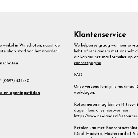
Klantenservice
e winkel in Winschoten, naast de
We helpen je graag wanneer je vr
ste shop stad van het noorden!
hebt of iets anders met ons wilt d
dit kan via het mailformulier op o
contactpagina
.
inschoten
FAQ:
 (0597) 435440
Onze verzendtermijn is maximaal 
werkdagen.
te en openingstijden
Retourneren mag binnen 14 (veert
dagen, lees alles hierover hier:
https://www.newlands.nl/retourner
Betalen kan met Bancontact/Miste
IDeal, Maestro, Mastercard of Vis