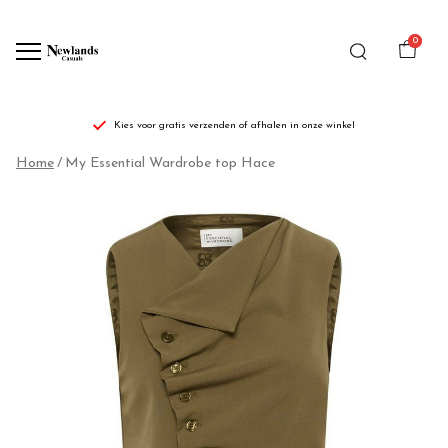
0
Kies voor gratis verzenden of afhalen in onze winkel
My
Home
My Essential Wardrobe top Hace
Essential
Wardrobe
top
Hace
-
Newlands