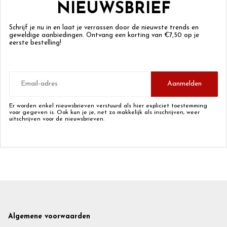
NIEUWSBRIEF
Schrijf je nu in en laat je verrassen door de nieuwste trends en
geweldige aanbiedingen. Ontvang een korting van €7,50 op je
eerste bestelling!
E-
mailadres
Aanmelden
Er worden enkel nieuwsbrieven verstuurd als hier expliciet toestemming
voor gegeven is. Ook kun je je, net zo makkelijk als inschrijven, weer
uitschrijven voor de nieuwsbrieven.
Footer
Algemene voorwaarden