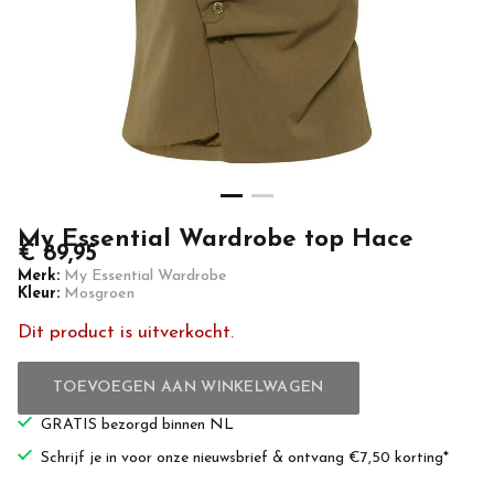
Casuals
My Essential Wardrobe top Hace
€ 89,95
Merk:
My Essential Wardrobe
Kleur:
Mosgroen
Dit product is uitverkocht.
TOEVOEGEN AAN WINKELWAGEN
GRATIS bezorgd binnen NL
Schrijf je in voor onze nieuwsbrief & ontvang €7,50 korting*