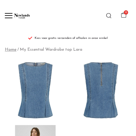
0
Kies voor gratis verzenden of afhalen in onze winkel
My
Home
My Essential Wardrobe top Lara
Essential
Wardrobe
top
Lara
-
Newlands