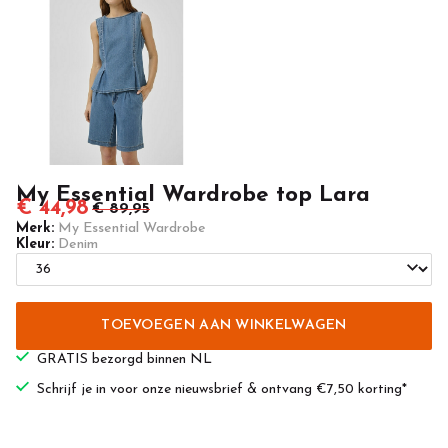
Casuals
My Essential Wardrobe top Lara
€ 44,98
€ 89,95
Merk:
My Essential Wardrobe
Kleur:
Denim
TOEVOEGEN AAN WINKELWAGEN
GRATIS bezorgd binnen NL
Schrijf je in voor onze nieuwsbrief & ontvang €7,50 korting*