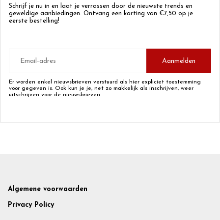
Schrijf je nu in en laat je verrassen door de nieuwste trends en
geweldige aanbiedingen. Ontvang een korting van €7,50 op je
eerste bestelling!
E-
mailadres
Aanmelden
Er worden enkel nieuwsbrieven verstuurd als hier expliciet toestemming
voor gegeven is. Ook kun je je, net zo makkelijk als inschrijven, weer
uitschrijven voor de nieuwsbrieven.
Footer
Algemene voorwaarden
Privacy Policy