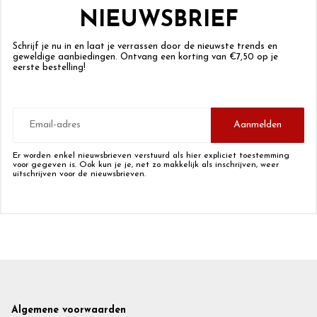
NIEUWSBRIEF
Schrijf je nu in en laat je verrassen door de nieuwste trends en
geweldige aanbiedingen. Ontvang een korting van €7,50 op je
eerste bestelling!
E-
mailadres
Aanmelden
Er worden enkel nieuwsbrieven verstuurd als hier expliciet toestemming
voor gegeven is. Ook kun je je, net zo makkelijk als inschrijven, weer
uitschrijven voor de nieuwsbrieven.
Footer
Algemene voorwaarden