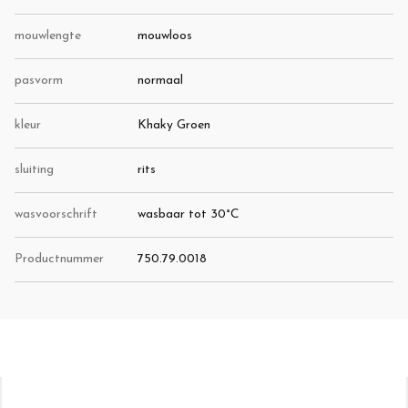
mouwlengte
mouwloos
pasvorm
normaal
kleur
Khaky Groen
sluiting
rits
wasvoorschrift
wasbaar tot 30°C
Productnummer
750.79.0018