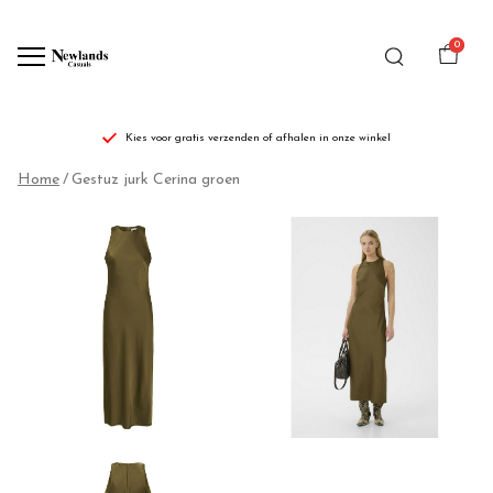
0
Kies voor gratis verzenden of afhalen in onze winkel
Gestuz
Home
Gestuz jurk Cerina groen
jurk
Cerina
groen
-
Newlands
Casuals