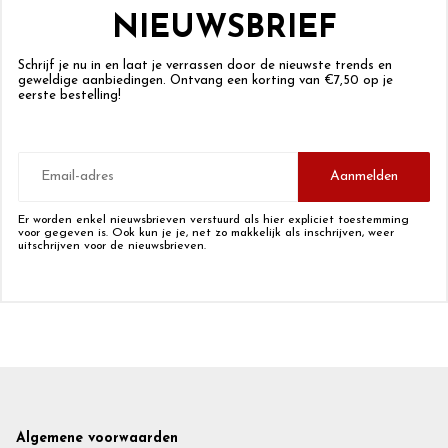
NIEUWSBRIEF
Schrijf je nu in en laat je verrassen door de nieuwste trends en
geweldige aanbiedingen. Ontvang een korting van €7,50 op je
eerste bestelling!
E-
mailadres
Aanmelden
Er worden enkel nieuwsbrieven verstuurd als hier expliciet toestemming
voor gegeven is. Ook kun je je, net zo makkelijk als inschrijven, weer
uitschrijven voor de nieuwsbrieven.
Footer
Algemene voorwaarden