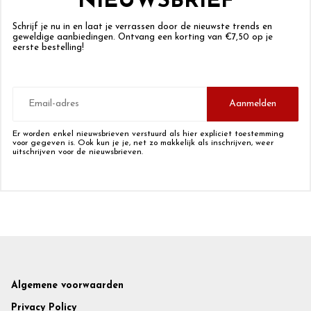
NIEUWSBRIEF
Schrijf je nu in en laat je verrassen door de nieuwste trends en
geweldige aanbiedingen. Ontvang een korting van €7,50 op je
eerste bestelling!
E-
mailadres
Aanmelden
Er worden enkel nieuwsbrieven verstuurd als hier expliciet toestemming
voor gegeven is. Ook kun je je, net zo makkelijk als inschrijven, weer
uitschrijven voor de nieuwsbrieven.
Footer
Algemene voorwaarden
Privacy Policy