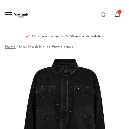
0
Ontvang een korting van €7,50 op je eerste bestelling
Mos
Home
Mos Mosh blouse Emme studs
Mosh
blouse
Emme
studs
-
Newlands