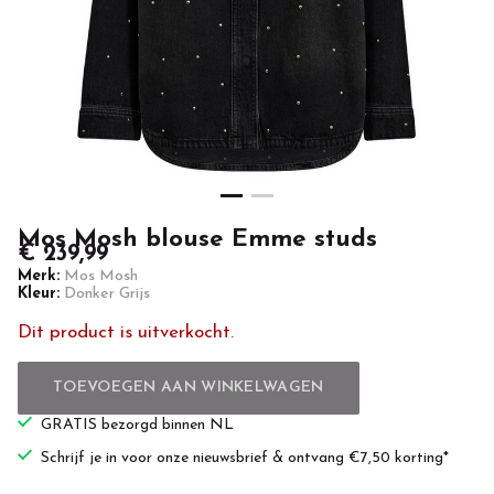
Casuals
Mos Mosh blouse Emme studs
€ 239,99
Merk:
Mos Mosh
Kleur:
Donker Grijs
Dit product is uitverkocht.
TOEVOEGEN AAN WINKELWAGEN
GRATIS bezorgd binnen NL
Schrijf je in voor onze nieuwsbrief & ontvang €7,50 korting*