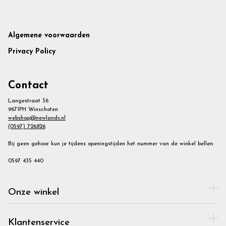
Footer
Algemene voorwaarden
Privacy Policy
Contact
Langestraat 36
9671PH Winschoten
webshop@newlands.nl
(0597) 726826
Bij geen gehoor kun je tijdens openingstijden het nummer van de winkel bellen:
0597 435 440
Onze winkel
Klantenservice