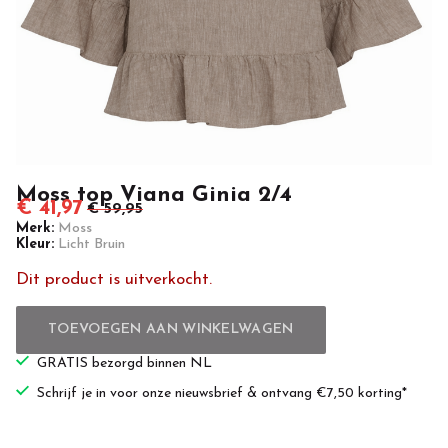
Casuals
Moss top Viana Ginia 2/4
€ 41,97
€ 59,95
Merk:
Moss
Kleur:
Licht Bruin
Dit product is uitverkocht.
TOEVOEGEN AAN WINKELWAGEN
GRATIS bezorgd binnen NL
Schrijf je in voor onze nieuwsbrief & ontvang €7,50 korting*