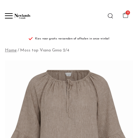
0
Kies voor gratis verzenden of afhalen in onze winkel
Moss
Home
Moss top Viana Ginia 2/4
top
Viana
Ginia
2/4
-
Newlands