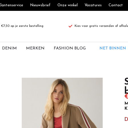
lantenservice
Nieuwsbrief
Onze winkel
Vacatures
Contact
€7,50 op je eerste bestelling
Kies voor gratis verzenden of afhal
DENIM
MERKEN
FASHION BLOG
NET BINNEN
€
M
K
D