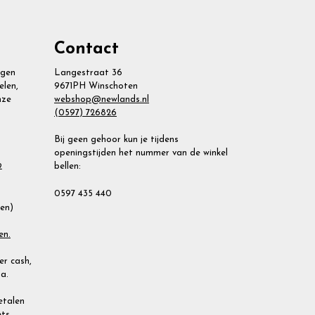
Contact
agen
Langestraat 36
elen,
9671PH Winschoten
nze
webshop@newlands.nl
(0597) 726826
Bij geen gehoor kun je tijdens
openingstijden het nummer van de winkel
bellen:
2
0597 435 440
ien)
en.
r cash,
a.
Betalen
ets