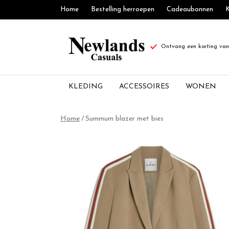
Home
Bestelling herroepen
Cadeaubonnen
K
Ontvang een korting van 
KLEDING
ACCESSOIRES
WONEN
Summum
Home
Summum blazer met bies
blazer
met
bies
-