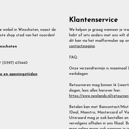
Klantenservice
e winkel in Winschoten, naast de
We helpen je graag wanneer je vr
ste shop stad van het noorden!
hebt of iets anders met ons wilt d
dit kan via het mailformulier op o
contactpagina
.
inschoten
FAQ:
 (0597) 435440
Onze verzendtermijn is maximaal 
werkdagen.
te en openingstijden
Retourneren mag binnen 14 (veert
dagen, lees alles hierover hier:
https://www.newlands.nl/retourner
Betalen kan met Bancontact/Miste
IDeal, Maestro, Mastercard of Vis
Uiteraard mag je ook bestellen en
vervolgens afhalen in ons filiaal. 
mag online maar ook wanneer je i