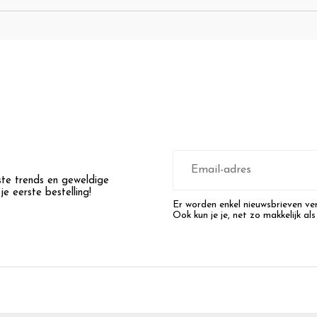
E-
mailadres
wste trends en geweldige
e eerste bestelling!
Er worden enkel nieuwsbrieven ver
Ook kun je je, net zo makkelijk als