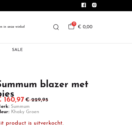
0
€ 0,00
en in onze winkel
SALE
Summum blazer met
bies
 160,97
€ 229,95
erk:
Summum
leur:
Khaky Groen
it product is uitverkocht.