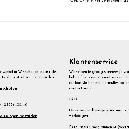
Ook kun je je, net zo makkelijk als
Klantenservice
e winkel in Winschoten, naast de
We helpen je graag wanneer je vr
ste shop stad van het noorden!
hebt of iets anders met ons wilt d
dit kan via het mailformulier op o
contactpagina
.
inschoten
FAQ:
 (0597) 435440
Onze verzendtermijn is maximaal 
werkdagen.
te en openingstijden
Retourneren mag binnen 14 (veert