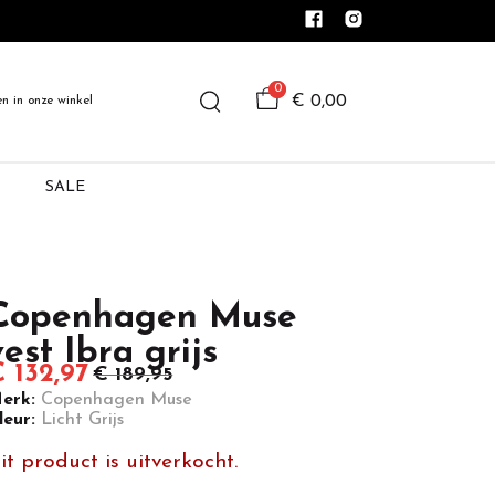
0
€ 0,00
en in onze winkel
SALE
Copenhagen Muse
vest Ibra grijs
 132,97
€ 189,95
erk:
Copenhagen Muse
leur:
Licht Grijs
it product is uitverkocht.