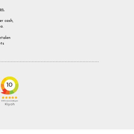
en.
r cash,
a.
Betalen
ets