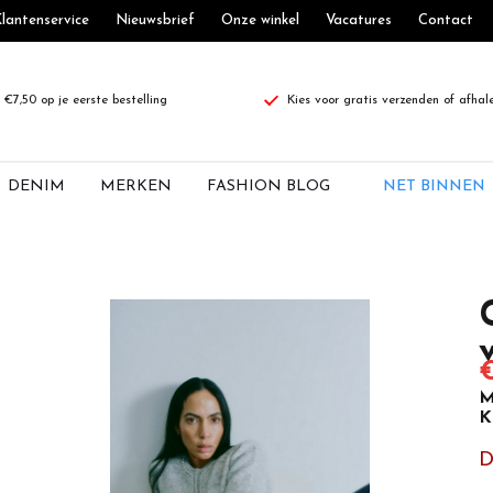
lantenservice
Nieuwsbrief
Onze winkel
Vacatures
Contact
€7,50 op je eerste bestelling
Kies voor gratis verzenden of afhal
DENIM
MERKEN
FASHION BLOG
NET BINNEN
€
M
K
D