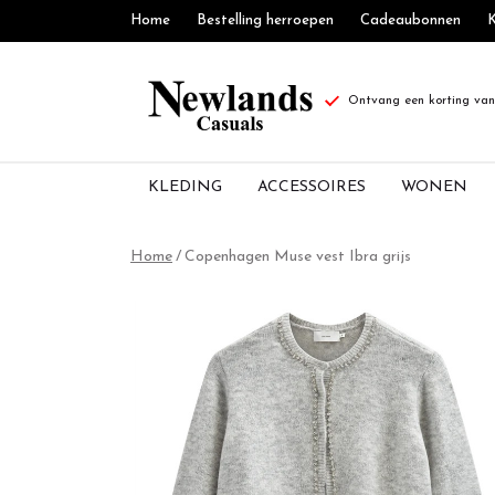
Home
Bestelling herroepen
Cadeaubonnen
K
Ontvang een korting van 
KLEDING
ACCESSOIRES
WONEN
Copenhagen
Home
Copenhagen Muse vest Ibra grijs
Muse
vest
Ibra
grijs