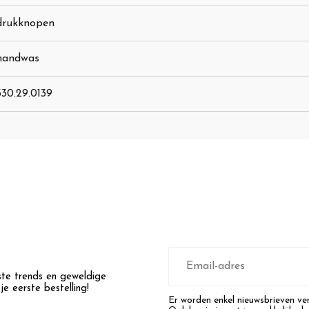
drukknopen
handwas
330.29.0139
E-
mailadres
wste trends en geweldige
e eerste bestelling!
Er worden enkel nieuwsbrieven ver