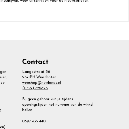
 inschrijven, weer uitschrijven voor de nieuwsbrieven.
Contact
agen
Langestraat 36
elen,
9671PH Winschoten
nze
webshop@newlands.nl
(0597) 726826
Bij geen gehoor kun je tijdens
openingstijden het nummer van de winkel
bellen:
2
0597 435 440
ien)