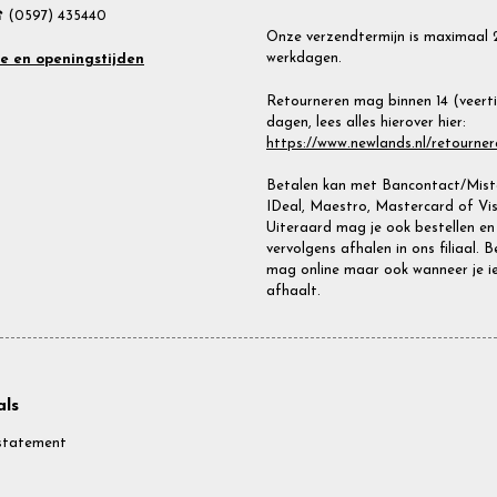
 (0597) 435440
Onze verzendtermijn is maximaal 
werkdagen.
te en openingstijden
Retourneren mag binnen 14 (veert
dagen, lees alles hierover hier:
https://www.newlands.nl/retourner
Betalen kan met Bancontact/Miste
IDeal, Maestro, Mastercard of Vis
Uiteraard mag je ook bestellen en
vervolgens afhalen in ons filiaal. 
mag online maar ook wanneer je i
afhaalt.
ls
statement