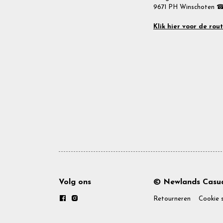
9671 PH Winschoten ☎
Klik hier voor de rou
Volg ons
© Newlands Casua
Retourneren
Cookie 