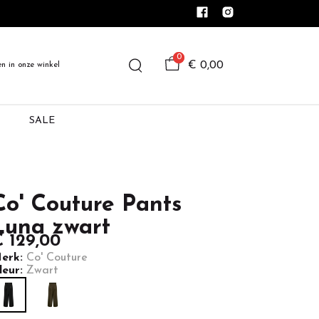
0
€ 0,00
en in onze winkel
SALE
Co' Couture Pants
Luna zwart
 129,00
erk:
Co' Couture
leur:
Zwart