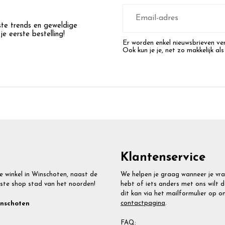
E-
mailadres
wste trends en geweldige
e eerste bestelling!
Er worden enkel nieuwsbrieven ver
Ook kun je je, net zo makkelijk als
Klantenservice
e winkel in Winschoten, naast de
We helpen je graag wanneer je vr
ste shop stad van het noorden!
hebt of iets anders met ons wilt d
dit kan via het mailformulier op o
contactpagina
.
inschoten
FAQ: