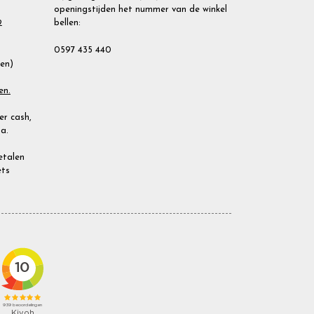
openingstijden het nummer van de winkel
bellen:
2
0597 435 440
ien)
en.
r cash,
a.
Betalen
ets