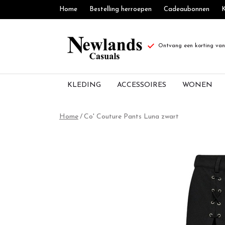
Home
Bestelling herroepen
Cadeaubonnen
K
Ontvang een korting van 
KLEDING
ACCESSOIRES
WONEN
Co'
Home
Co' Couture Pants Luna zwart
Couture
Pants
Luna
zwart