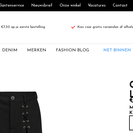
lantenservice
Nieuwsbrief
Onze winkel
Vacatures
Contact
€7,50 op je eerste bestelling
Kies voor gratis verzenden of afhal
DENIM
MERKEN
FASHION BLOG
NET BINNEN
€
M
K