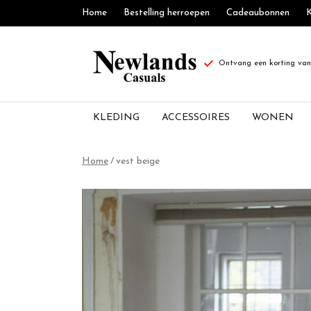
Home
Bestelling herroepen
Cadeaubonnen
K
Ontvang een korting van 
KLEDING
ACCESSOIRES
WONEN
vest
Home
vest beige
beige
-
Newlands
Casuals