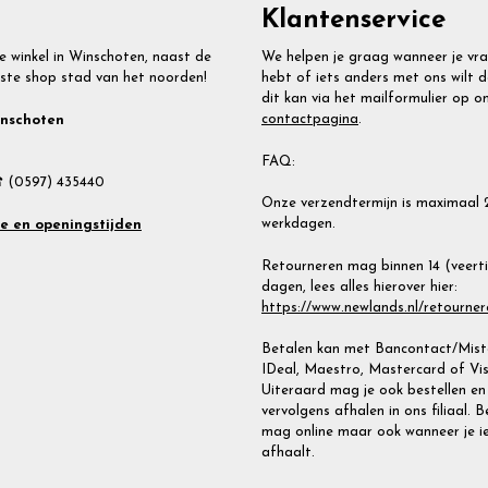
Klantenservice
e winkel in Winschoten, naast de
We helpen je graag wanneer je vr
ste shop stad van het noorden!
hebt of iets anders met ons wilt d
dit kan via het mailformulier op o
contactpagina
.
inschoten
FAQ:
 (0597) 435440
Onze verzendtermijn is maximaal 
werkdagen.
te en openingstijden
Retourneren mag binnen 14 (veert
dagen, lees alles hierover hier:
https://www.newlands.nl/retourner
Betalen kan met Bancontact/Miste
IDeal, Maestro, Mastercard of Vis
Uiteraard mag je ook bestellen en
vervolgens afhalen in ons filiaal. 
mag online maar ook wanneer je i
afhaalt.