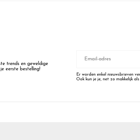
E-
mailadres
wste trends en geweldige
e eerste bestelling!
Er worden enkel nieuwsbrieven ver
Ook kun je je, net zo makkelijk als