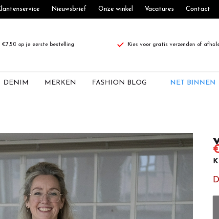
lantenservice
Nieuwsbrief
Onze winkel
Vacatures
Contact
€7,50 op je eerste bestelling
Kies voor gratis verzenden of afhal
DENIM
MERKEN
FASHION BLOG
NET BINNEN
€
K
D