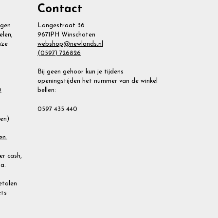
Contact
agen
Langestraat 36
elen,
9671PH Winschoten
nze
webshop@newlands.nl
(0597) 726826
Bij geen gehoor kun je tijdens
openingstijden het nummer van de winkel
bellen:
2
0597 435 440
ien)
en.
r cash,
a.
Betalen
ets