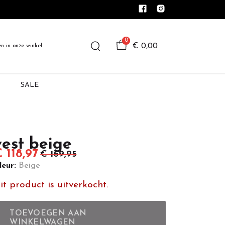
0
€ 0,00
en in onze winkel
SALE
vest beige
 118,97
€ 169,95
leur:
Beige
it product is uitverkocht.
TOEVOEGEN AAN
WINKELWAGEN