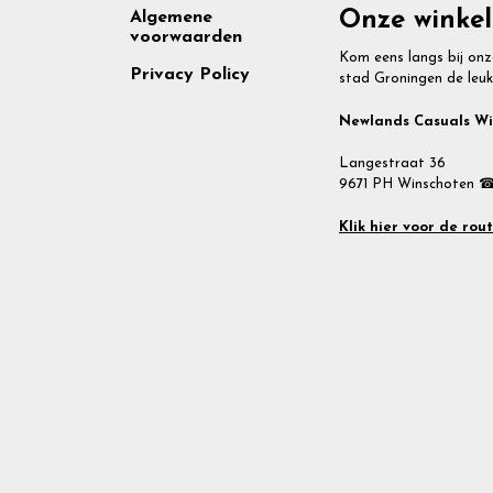
Footer
Onze winkel
Algemene
voorwaarden
Kom eens langs bij onz
Privacy Policy
stad Groningen de leuk
Newlands Casuals W
Langestraat 36
9671 PH Winschoten ☎
Klik hier voor de rou