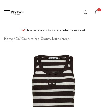
0
Kies voor gratis verzenden of afhalen in onze winkel
Co'
Home
Co' Couture top Granny bruin streep
Couture
top
Granny
bruin
streep
-