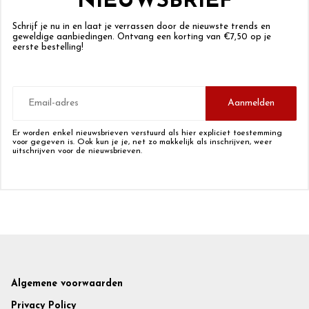
NIEUWSBRIEF
Schrijf je nu in en laat je verrassen door de nieuwste trends en
geweldige aanbiedingen. Ontvang een korting van €7,50 op je
eerste bestelling!
E-
mailadres
Aanmelden
Er worden enkel nieuwsbrieven verstuurd als hier expliciet toestemming
voor gegeven is. Ook kun je je, net zo makkelijk als inschrijven, weer
uitschrijven voor de nieuwsbrieven.
Footer
Algemene voorwaarden
Privacy Policy