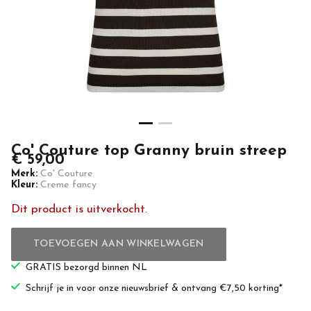
Newlands
Casuals
Co' Couture top Granny bruin streep
€ 59,00
Merk:
Co' Couture
Kleur:
Creme fancy
Dit product is uitverkocht.
TOEVOEGEN AAN WINKELWAGEN
GRATIS bezorgd binnen NL
Schrijf je in voor onze nieuwsbrief & ontvang €7,50 korting*