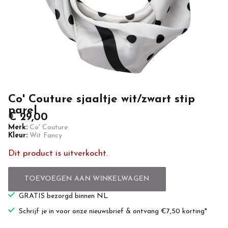
Newlands
Casuals
Co' Couture sjaaltje wit/zwart stip
parel
€ 29,00
Merk:
Co' Couture
Kleur:
Wit Fancy
Dit product is uitverkocht.
TOEVOEGEN AAN WINKELWAGEN
GRATIS bezorgd binnen NL
Schrijf je in voor onze nieuwsbrief & ontvang €7,50 korting*