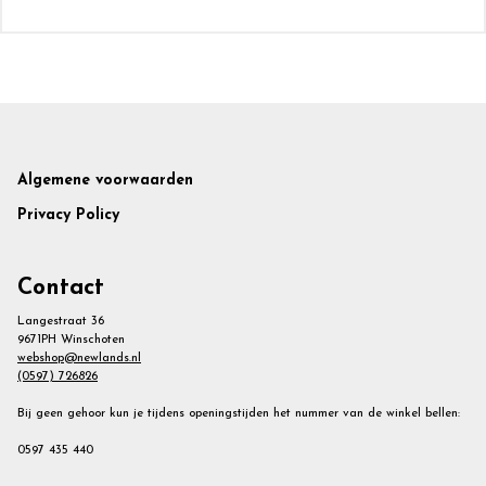
Footer
Algemene voorwaarden
Privacy Policy
Contact
Langestraat 36
9671PH Winschoten
webshop@newlands.nl
(0597) 726826
Bij geen gehoor kun je tijdens openingstijden het nummer van de winkel bellen:
0597 435 440