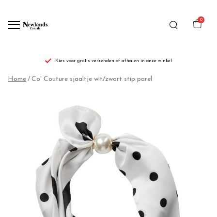
0
Kies voor gratis verzenden of afhalen in onze winkel
Co'
Home
Co' Couture sjaaltje wit/zwart stip parel
Couture
sjaaltje
wit/zwart
stip
parel
-