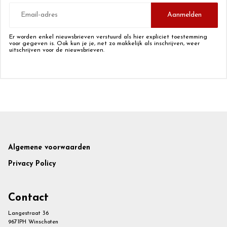
E-
mailadres
Aanmelden
Er worden enkel nieuwsbrieven verstuurd als hier expliciet toestemming
voor gegeven is. Ook kun je je, net zo makkelijk als inschrijven, weer
uitschrijven voor de nieuwsbrieven.
Footer
Algemene voorwaarden
Privacy Policy
Contact
Langestraat 36
9671PH Winschoten