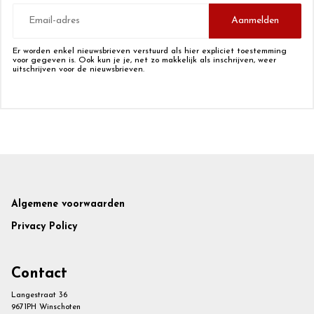
E-
mailadres
Aanmelden
Er worden enkel nieuwsbrieven verstuurd als hier expliciet toestemming
voor gegeven is. Ook kun je je, net zo makkelijk als inschrijven, weer
uitschrijven voor de nieuwsbrieven.
Footer
Algemene voorwaarden
Privacy Policy
Contact
Langestraat 36
9671PH Winschoten