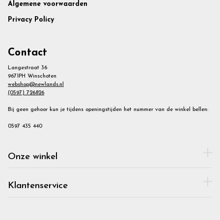
Footer
Algemene voorwaarden
Privacy Policy
Contact
Langestraat 36
9671PH Winschoten
webshop@newlands.nl
(0597) 726826
Bij geen gehoor kun je tijdens openingstijden het nummer van de winkel bellen:
0597 435 440
Onze winkel
Klantenservice