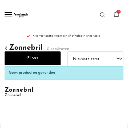
0
Kies voor gratis verzenden of afhalen in onze winkel
Zonnebril
Zonnebril
0 resultaten
-
Filters
Newlands
Geen producten gevonden
Casuals
Zonnebril
Zonnebril