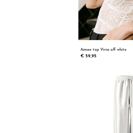
Aimee top Vivia off white
€ 59,95