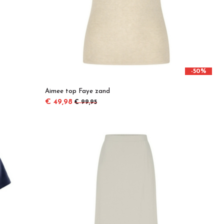
-50%
Aimee top Faye zand
€ 49,98
€ 99,95