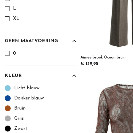
L
XL
GEEN MAATVOERING
Kies een Geen maatvoering om op te filteren
0
Aimee broek Ocean bruin
€ 139,95
KLEUR
Kies een Kleur om op te filteren
Licht blauw
Donker blauw
Bruin
Grijs
Zwart