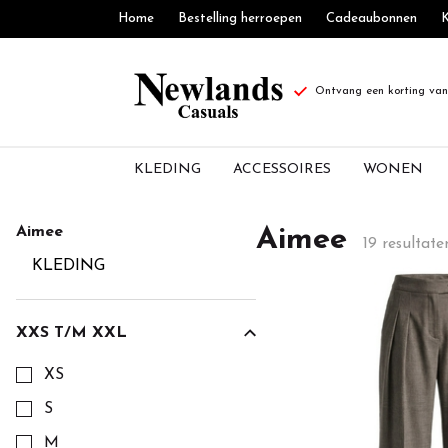
Home
Bestelling herroepen
Cadeaubonnen
K
Ontvang een korting van 
KLEDING
ACCESSOIRES
WONEN
Aimee
Aimee
Aimee
19 resultate
-
KLEDING
Newlands
XXS T/M XXL
Casuals
Kies een XXS t/m XXL om op te filteren
XS
S
M