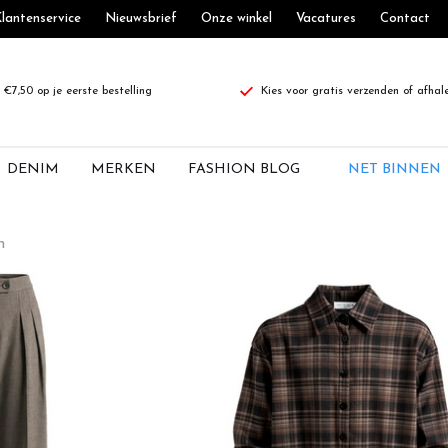
lantenservice
Nieuwsbrief
Onze winkel
Vacatures
Contact
€7,50 op je eerste bestelling
Kies voor gratis verzenden of afhal
DENIM
MERKEN
FASHION BLOG
NET BINNEN
n