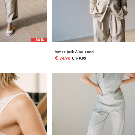
-50%
Aimee jack Alba zand
€ 74,98
€ 149,95