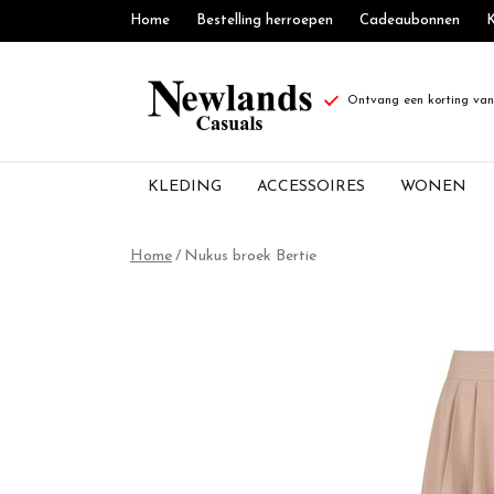
Home
Bestelling herroepen
Cadeaubonnen
K
Ontvang een korting van 
KLEDING
ACCESSOIRES
WONEN
Nukus
Home
Nukus broek Bertie
broek
Bertie
-
Newlands