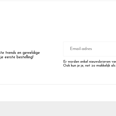
E-
mailadres
wste trends en geweldige
e eerste bestelling!
Er worden enkel nieuwsbrieven ver
Ook kun je je, net zo makkelijk als