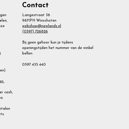
Contact
agen
Langestraat 36
elen,
9671PH Winschoten
nze
webshop@newlands.nl
(0597) 726826
Bij geen gehoor kun je tijdens
openingstijden het nummer van de winkel
bellen:
2
0597 435 440
ien)
en.
r cash,
a.
Betalen
ets