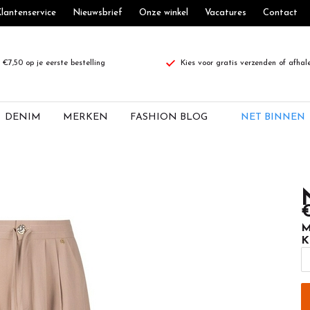
lantenservice
Nieuwsbrief
Onze winkel
Vacatures
Contact
€7,50 op je eerste bestelling
Kies voor gratis verzenden of afhal
DENIM
MERKEN
FASHION BLOG
NET BINNEN
€
M
K