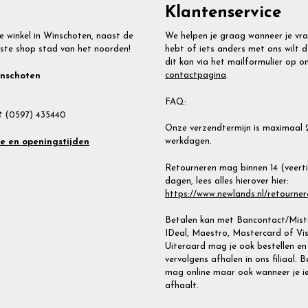
Klantenservice
e winkel in Winschoten, naast de
We helpen je graag wanneer je vr
ste shop stad van het noorden!
hebt of iets anders met ons wilt d
dit kan via het mailformulier op o
contactpagina
.
inschoten
FAQ:
 (0597) 435440
Onze verzendtermijn is maximaal 
werkdagen.
te en openingstijden
Retourneren mag binnen 14 (veert
dagen, lees alles hierover hier:
https://www.newlands.nl/retourner
Betalen kan met Bancontact/Miste
IDeal, Maestro, Mastercard of Vis
Uiteraard mag je ook bestellen en
vervolgens afhalen in ons filiaal. 
mag online maar ook wanneer je i
afhaalt.