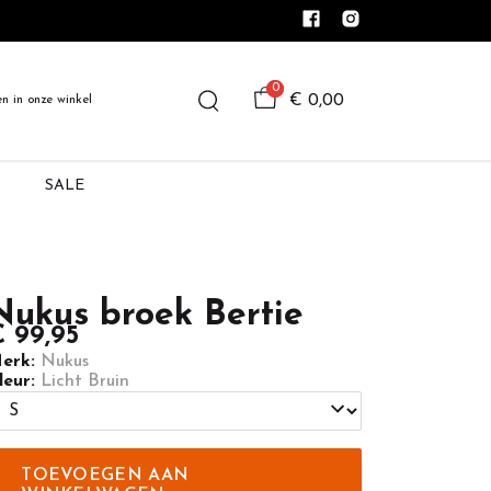
0
€ 0,00
en in onze winkel
SALE
Nukus broek Bertie
 99,95
erk:
Nukus
leur:
Licht Bruin
TOEVOEGEN AAN