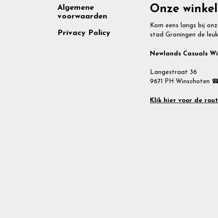
Footer
Onze winkel
Algemene
voorwaarden
Kom eens langs bij onz
Privacy Policy
stad Groningen de leuk
Newlands Casuals W
Langestraat 36
9671 PH Winschoten ☎
Klik hier voor de rou