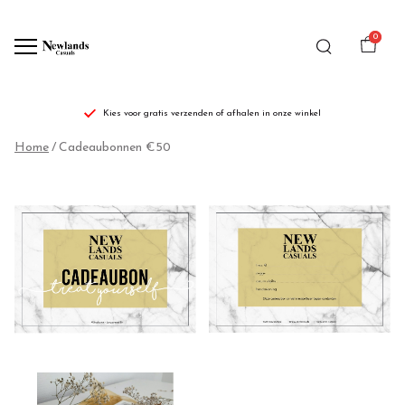
0
Kies voor gratis verzenden of afhalen in onze winkel
Cadeaubonnen
Home
Cadeaubonnen €50
€50
-
Newlands
Casuals