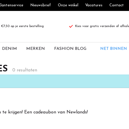
lantenservice
Nieuwsbrief
Onze winkel
Vacatures
Contact
€7,50 op je eerste bestelling
Kies voor gratis verzenden of afhal
DENIM
MERKEN
FASHION BLOG
NET BINNEN
ES
0 resultaten
 te krijgen! Een cadeaubon van Newlands!