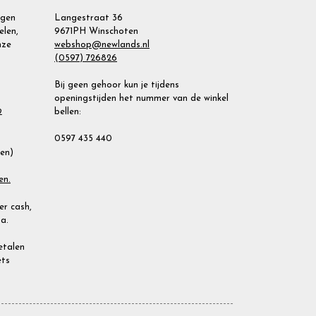
agen
Langestraat 36
elen,
9671PH Winschoten
nze
webshop@newlands.nl
(0597) 726826
Bij geen gehoor kun je tijdens
openingstijden het nummer van de winkel
bellen:
2
0597 435 440
ien)
en.
r cash,
a.
Betalen
ets