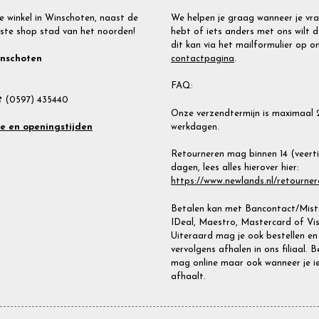
e winkel in Winschoten, naast de
We helpen je graag wanneer je vr
ste shop stad van het noorden!
hebt of iets anders met ons wilt d
dit kan via het mailformulier op o
contactpagina
.
inschoten
FAQ:
 (0597) 435440
Onze verzendtermijn is maximaal 
werkdagen.
te en openingstijden
Retourneren mag binnen 14 (veert
dagen, lees alles hierover hier:
https://www.newlands.nl/retourner
Betalen kan met Bancontact/Miste
IDeal, Maestro, Mastercard of Vis
Uiteraard mag je ook bestellen en
vervolgens afhalen in ons filiaal. 
mag online maar ook wanneer je i
afhaalt.