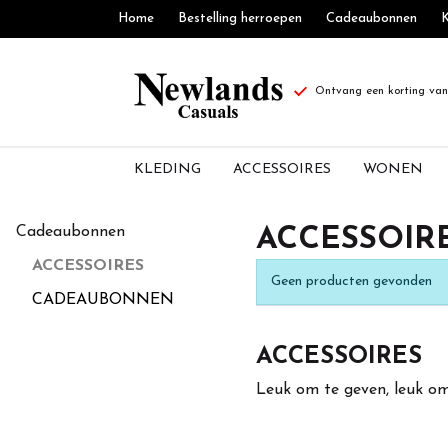
Home
Bestelling herroepen
Cadeaubonnen
K
Ontvang een korting van 
KLEDING
ACCESSOIRES
WONEN
Accessoires
Cadeaubonnen
ACCESSOIR
-
ACCESSOIRES
Geen producten gevonden
Newlands
CADEAUBONNEN
Casuals
ACCESSOIRES
Leuk om te geven, leuk om