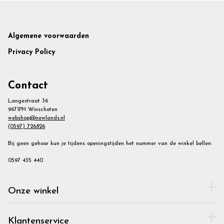
Footer
Algemene voorwaarden
Privacy Policy
Contact
Langestraat 36
9671PH Winschoten
webshop@newlands.nl
(0597) 726826
Bij geen gehoor kun je tijdens openingstijden het nummer van de winkel bellen:
0597 435 440
Onze winkel
Klantenservice