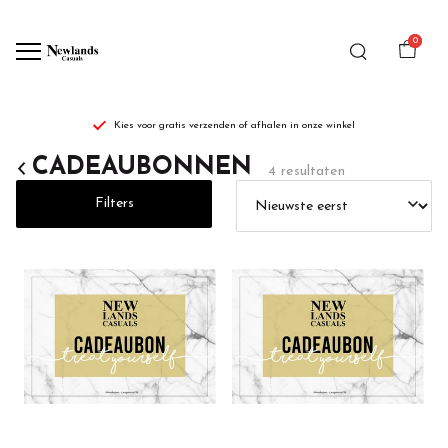
0
Kies voor gratis verzenden of afhalen in onze winkel
CADEAUBONNEN
CADEAUBONNEN
4 resultaten
-
Filters
Newlands
Casuals