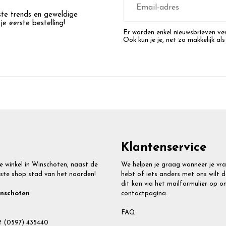
mailadres
wste trends en geweldige
e eerste bestelling!
Er worden enkel nieuwsbrieven ver
Ook kun je je, net zo makkelijk als
Klantenservice
e winkel in Winschoten, naast de
We helpen je graag wanneer je vr
ste shop stad van het noorden!
hebt of iets anders met ons wilt d
dit kan via het mailformulier op o
contactpagina
.
inschoten
FAQ:
 (0597) 435440