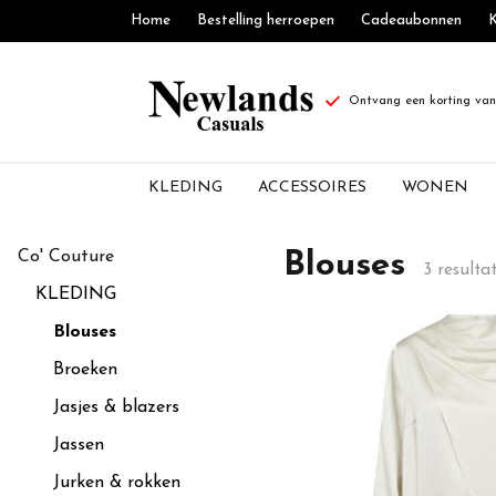
Home
Bestelling herroepen
Cadeaubonnen
K
Ontvang een korting van 
KLEDING
ACCESSOIRES
WONEN
Blouses
Co' Couture
Blouses
3 resulta
-
KLEDING
Newlands
Blouses
Broeken
Casuals
Jasjes & blazers
Jassen
Jurken & rokken