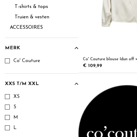
T-shirts & tops
Truien & vesten
ACCESSOIRES
MERK
Kies een Merk om op te filteren
Co' Couture blouse Idun off 
Co' Couture
€ 109,99
XXS T/M XXL
Kies een XXS t/m XXL om op te filteren
XS
S
M
L