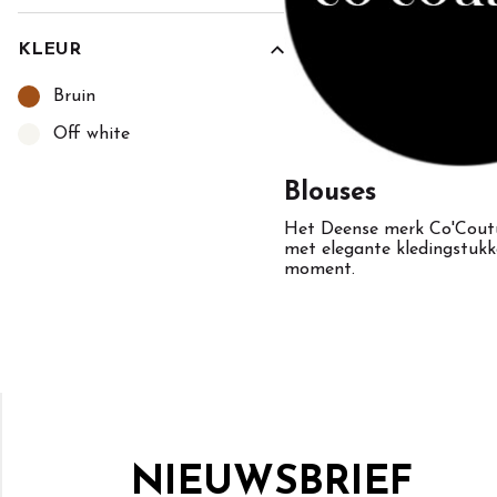
KLEUR
Kies een Kleur om op te filteren
Bruin
Off white
Blouses
Het Deense merk Co'Couture
met elegante kledingstukk
moment.
NIEUWSBRIEF