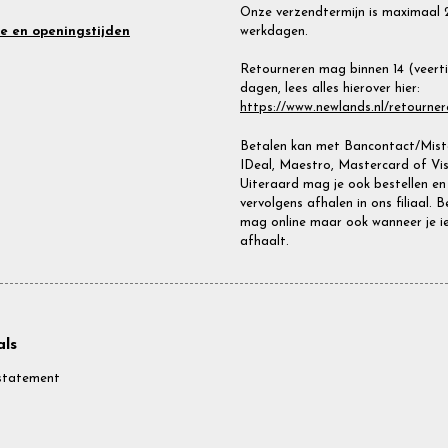
Onze verzendtermijn is maximaal 
werkdagen.
te en openingstijden
Retourneren mag binnen 14 (veert
dagen, lees alles hierover hier:
https://www.newlands.nl/retourner
Betalen kan met Bancontact/Miste
IDeal, Maestro, Mastercard of Vis
Uiteraard mag je ook bestellen en
vervolgens afhalen in ons filiaal. 
mag online maar ook wanneer je i
afhaalt.
ls
statement