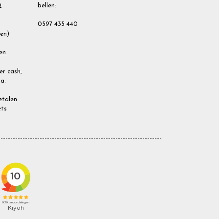
bellen:
2
0597 435 440
ien)
en.
r cash,
a.
Betalen
ets