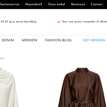
lantenservice
Nieuwsbrief
Onze winkel
Vacatures
Contact
€7,50 op je eerste bestelling
Kies voor gratis verzenden of afhal
DENIM
MERKEN
FASHION BLOG
NET BINNEN
ten