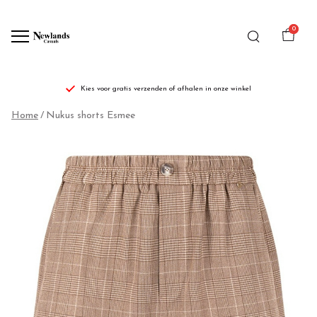
0
Kies voor gratis verzenden of afhalen in onze winkel
Nukus
Home
Nukus shorts Esmee
shorts
Esmee
-
Newlands
Casuals