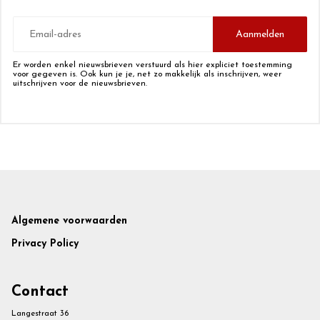
E-
mailadres
Aanmelden
Er worden enkel nieuwsbrieven verstuurd als hier expliciet toestemming
voor gegeven is. Ook kun je je, net zo makkelijk als inschrijven, weer
uitschrijven voor de nieuwsbrieven.
Footer
Algemene voorwaarden
Privacy Policy
Contact
Langestraat 36