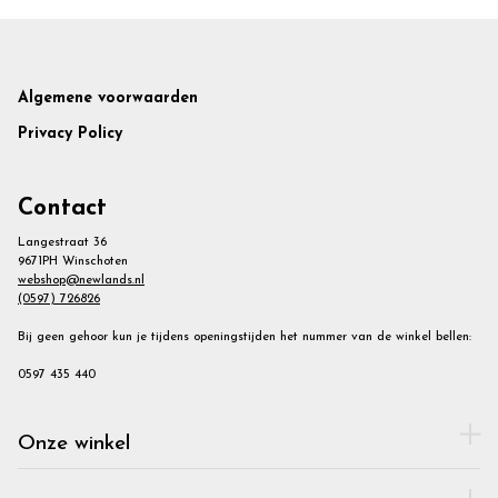
Footer
Algemene voorwaarden
Privacy Policy
Contact
Langestraat 36
9671PH Winschoten
webshop@newlands.nl
(0597) 726826
Bij geen gehoor kun je tijdens openingstijden het nummer van de winkel bellen:
0597 435 440
Onze winkel