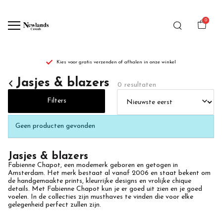
0
Kies voor gratis verzenden of afhalen in onze winkel
jasjes
Jasjes & blazers
0 resultaten
&
Filters
blazers
Geen producten gevonden
-
Jasjes & blazers
Newlands
Fabienne Chapot, een modemerk geboren en getogen in
Amsterdam. Het merk bestaat al vanaf 2006 en staat bekent om
Casuals
de handgemaakte prints, kleurrijke designs en vrolijke chique
details. Met Fabienne Chapot kun je er goed uit zien en je goed
voelen. In de collecties zijn musthaves te vinden die voor elke
gelegenheid perfect zullen zijn.