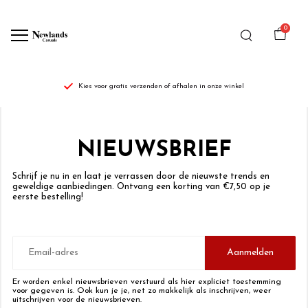
0
Kies voor gratis verzenden of afhalen in onze winkel
Gift
box
NIEUWSBRIEF
-
Schrijf je nu in en laat je verrassen door de nieuwste trends en
geweldige aanbiedingen. Ontvang een korting van €7,50 op je
Newlands
eerste bestelling!
Casuals
E-
mailadres
Aanmelden
Er worden enkel nieuwsbrieven verstuurd als hier expliciet toestemming
voor gegeven is. Ook kun je je, net zo makkelijk als inschrijven, weer
uitschrijven voor de nieuwsbrieven.