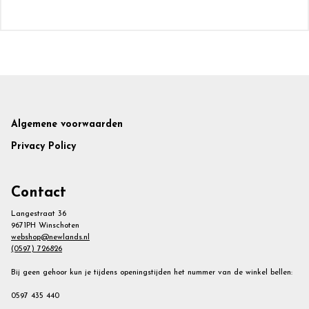
Footer
Algemene voorwaarden
Privacy Policy
Contact
Langestraat 36
9671PH Winschoten
webshop@newlands.nl
(0597) 726826
Bij geen gehoor kun je tijdens openingstijden het nummer van de winkel bellen:
0597 435 440