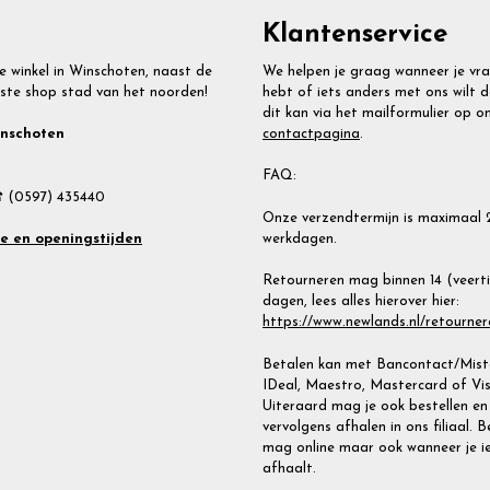
Klantenservice
e winkel in Winschoten, naast de
We helpen je graag wanneer je vr
ste shop stad van het noorden!
hebt of iets anders met ons wilt d
dit kan via het mailformulier op o
contactpagina
.
inschoten
FAQ:
 (0597) 435440
Onze verzendtermijn is maximaal 
werkdagen.
te en openingstijden
Retourneren mag binnen 14 (veert
dagen, lees alles hierover hier:
https://www.newlands.nl/retourner
Betalen kan met Bancontact/Miste
IDeal, Maestro, Mastercard of Vis
Uiteraard mag je ook bestellen en
vervolgens afhalen in ons filiaal. 
mag online maar ook wanneer je i
afhaalt.