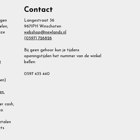
Contact
agen
Langestraat 36
elen,
9671PH Winschoten
nze
webshop@newlands.nl
(0597) 726826
Bij geen gehoor kun je tijdens
openingstijden het nummer van de winkel
bellen:
2
0597 435 440
ien)
en.
r cash,
a.
Betalen
ets