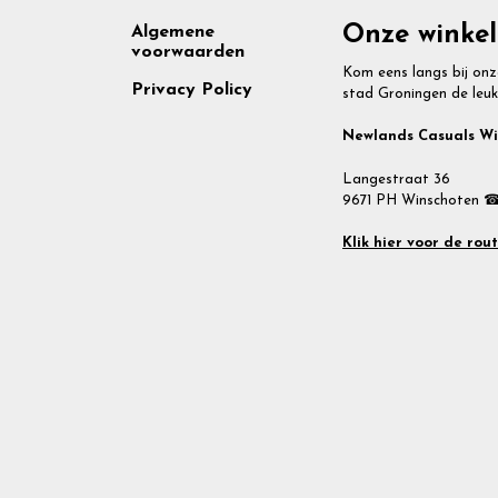
Footer
Onze winkel
Algemene
voorwaarden
Kom eens langs bij onz
Privacy Policy
stad Groningen de leuk
Newlands Casuals W
Langestraat 36
9671 PH Winschoten ☎
Klik hier voor de rou