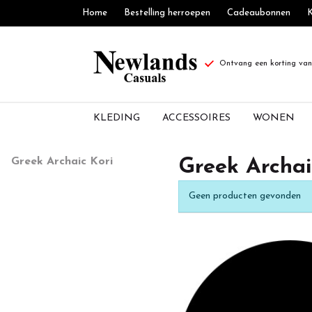
Home
Bestelling herroepen
Cadeaubonnen
K
Ontvang een korting van 
KLEDING
ACCESSOIRES
WONEN
Greek
Greek Archaic Kori
Greek Archai
Archaic
Geen producten gevonden
Kori
-
Newlands