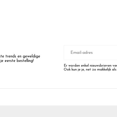
E-
mailadres
wste trends en geweldige
e eerste bestelling!
Er worden enkel nieuwsbrieven ver
Ook kun je je, net zo makkelijk als