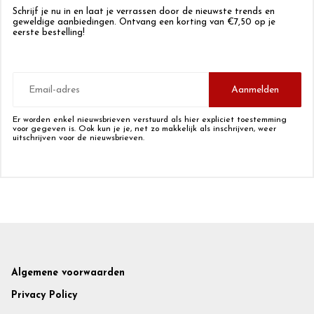
Schrijf je nu in en laat je verrassen door de nieuwste trends en
geweldige aanbiedingen. Ontvang een korting van €7,50 op je
eerste bestelling!
E-
mailadres
Aanmelden
Er worden enkel nieuwsbrieven verstuurd als hier expliciet toestemming
voor gegeven is. Ook kun je je, net zo makkelijk als inschrijven, weer
uitschrijven voor de nieuwsbrieven.
Footer
Algemene voorwaarden
Privacy Policy