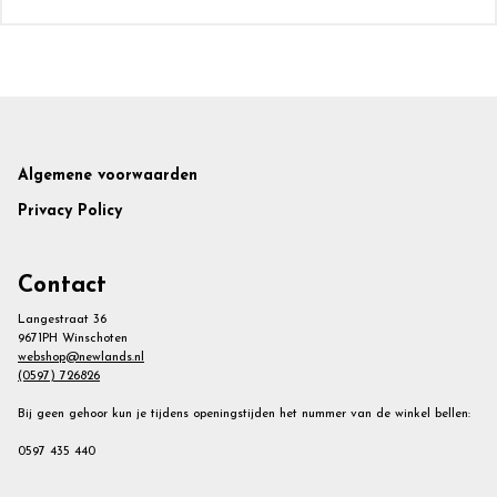
Footer
Algemene voorwaarden
Privacy Policy
Contact
Langestraat 36
9671PH Winschoten
webshop@newlands.nl
(0597) 726826
Bij geen gehoor kun je tijdens openingstijden het nummer van de winkel bellen:
0597 435 440