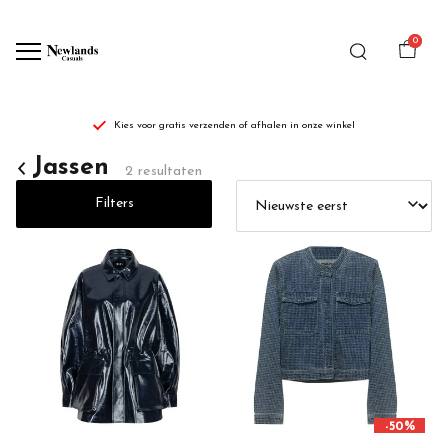
0
Kies voor gratis verzenden of afhalen in onze winkel
dames
Jassen
2 resultaten
jassen/jacks
Filters
-
Newlands
Casuals
-50%