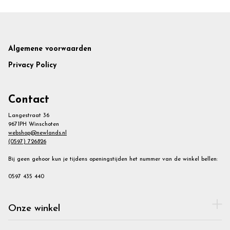
Footer
Algemene voorwaarden
Privacy Policy
Contact
Langestraat 36
9671PH Winschoten
webshop@newlands.nl
(0597) 726826
Bij geen gehoor kun je tijdens openingstijden het nummer van de winkel bellen:
0597 435 440
Onze winkel