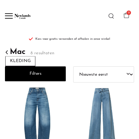
0
Kies voor gratis verzenden of afhalen in onze winkel
Mac
Mac
8 resultaten
-
KLEDING
Newlands
Filters
Casuals