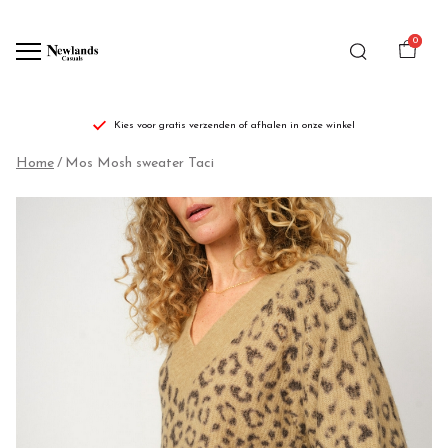
0
Kies voor gratis verzenden of afhalen in onze winkel
Mos
Home
Mos Mosh sweater Taci
Mosh
sweater
Taci
-
Newlands
Casuals