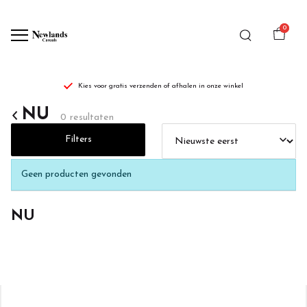
0
Kies voor gratis verzenden of afhalen in onze winkel
NU
NU
0 resultaten
-
Filters
Newlands
Geen producten gevonden
Casuals
NU