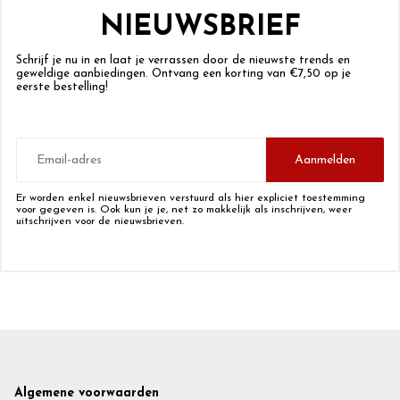
NIEUWSBRIEF
Schrijf je nu in en laat je verrassen door de nieuwste trends en
geweldige aanbiedingen. Ontvang een korting van €7,50 op je
eerste bestelling!
E-
mailadres
Aanmelden
Er worden enkel nieuwsbrieven verstuurd als hier expliciet toestemming
voor gegeven is. Ook kun je je, net zo makkelijk als inschrijven, weer
uitschrijven voor de nieuwsbrieven.
Footer
Algemene voorwaarden