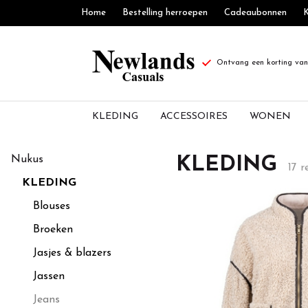
Home
Bestelling herroepen
Cadeaubonnen
K
Ontvang een korting van 
KLEDING
ACCESSOIRES
WONEN
Dameskleding
Nukus
KLEDING
17 r
-
KLEDING
Newlands
Blouses
Broeken
Casuals
Jasjes & blazers
Jassen
Jeans