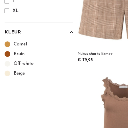
L
XL
KLEUR
Kies een Kleur om op te filteren
Camel
Bruin
Nukus shorts Esmee
€ 79,95
Off white
Beige