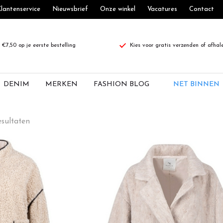
lantenservice
Nieuwsbrief
Onze winkel
Vacatures
Contact
€7,50 op je eerste bestelling
Kies voor gratis verzenden of afhal
DENIM
MERKEN
FASHION BLOG
NET BINNEN
esultaten