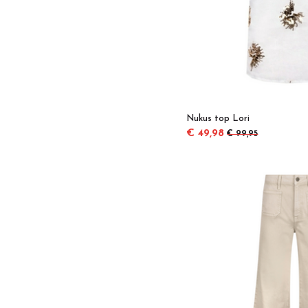
Nukus top Lori
€ 49,98
€ 99,95