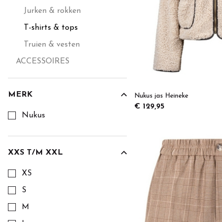
Jurken & rokken
T-shirts & tops
Truien & vesten
ACCESSOIRES
MERK
Nukus jas Heineke
Kies een Merk om op te filteren
€ 129,95
Nukus
XXS T/M XXL
Kies een XXS t/m XXL om op te filteren
XS
S
M