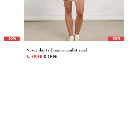
-50%
-50%
Nukus shorts Dagmar paillet sand
€ 49,98
€ 99,95