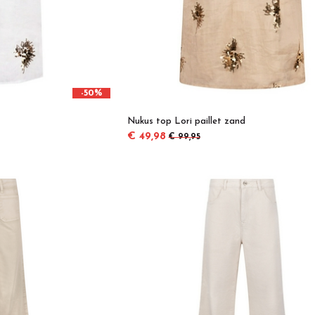
-50%
Nukus top Lori paillet zand
€ 49,98
€ 99,95