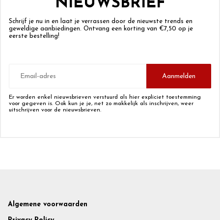
NIEUWSBRIEF
Schrijf je nu in en laat je verrassen door de nieuwste trends en
geweldige aanbiedingen. Ontvang een korting van €7,50 op je
eerste bestelling!
E-
mailadres
Aanmelden
Er worden enkel nieuwsbrieven verstuurd als hier expliciet toestemming
voor gegeven is. Ook kun je je, net zo makkelijk als inschrijven, weer
uitschrijven voor de nieuwsbrieven.
Footer
Algemene voorwaarden