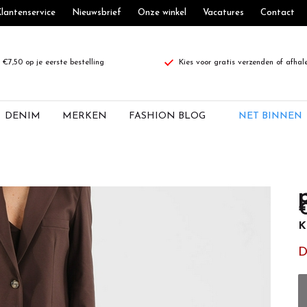
lantenservice
Nieuwsbrief
Onze winkel
Vacatures
Contact
€7,50 op je eerste bestelling
Kies voor gratis verzenden of afhal
DENIM
MERKEN
FASHION BLOG
NET BINNEN
€
K
D