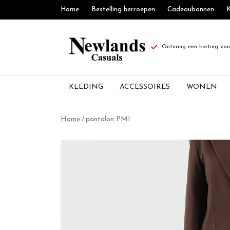
Home
Bestelling herroepen
Cadeaubonnen
K
Ontvang een korting van 
KLEDING
ACCESSOIRES
WONEN
pantalon
Home
pantalon PMI
PMI
-
Newlands
Casuals