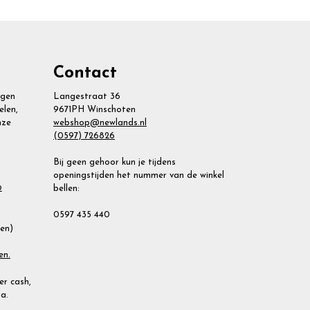
Contact
agen
Langestraat 36
elen,
9671PH Winschoten
nze
webshop@newlands.nl
(0597) 726826
Bij geen gehoor kun je tijdens
openingstijden het nummer van de winkel
bellen:
2
0597 435 440
ien)
en.
r cash,
a.