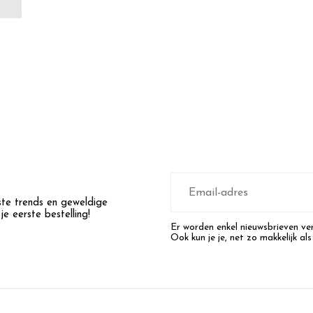
E-
mailadres
wste trends en geweldige
e eerste bestelling!
Er worden enkel nieuwsbrieven ver
Ook kun je je, net zo makkelijk als