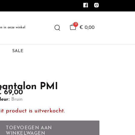
0
€ 0,00
en in onze winkel
SALE
pantalon PMI
 69,00
leur:
Bruin
it product is uitverkocht.
TOEVOEGEN AAN
WINKELWAGEN