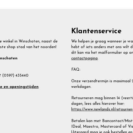
Klantenservice
e winkel in Winschoten, naast de
We helpen je graag wanneer je vr
ste shop stad van het noorden!
hebt of iets anders met ons wilt d
dit kan via het mailformulier op o
contactpagina
.
inschoten
FAQ:
 (0597) 435440
Onze verzendtermijn is maximaal 
werkdagen.
te en openingstijden
Retourneren mag binnen 14 (veert
dagen, lees alles hierover hier:
https://www.newlands.nl/retourner
Betalen kan met Bancontact/Miste
IDeal, Maestro, Mastercard of Vis
Uiteraard mag je ook bestellen en