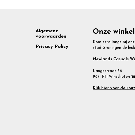
Footer
Onze winkel
Algemene
voorwaarden
Kom eens langs bij onz
Privacy Policy
stad Groningen de leuk
Newlands Casuals W
Langestraat 36
9671 PH Winschoten ☎
Klik hier voor de rou