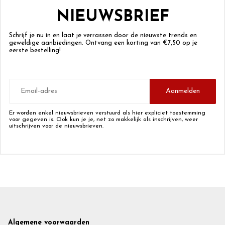
NIEUWSBRIEF
Schrijf je nu in en laat je verrassen door de nieuwste trends en
geweldige aanbiedingen. Ontvang een korting van €7,50 op je
eerste bestelling!
E-
mailadres
Aanmelden
Er worden enkel nieuwsbrieven verstuurd als hier expliciet toestemming
voor gegeven is. Ook kun je je, net zo makkelijk als inschrijven, weer
uitschrijven voor de nieuwsbrieven.
Footer
Algemene voorwaarden