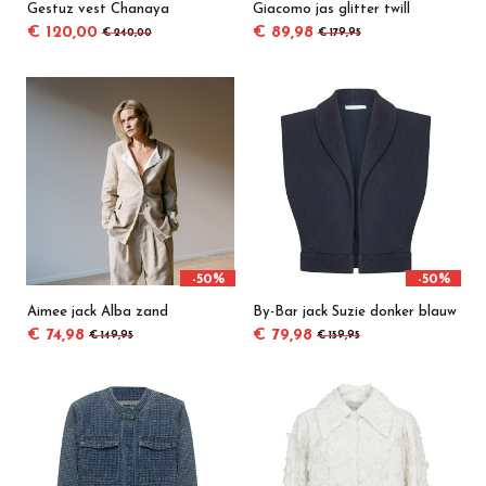
Gestuz vest Chanaya
Giacomo jas glitter twill
€ 120,00
€ 89,98
€ 240,00
€ 179,95
-50%
-50%
Aimee jack Alba zand
By-Bar jack Suzie donker blauw
€ 74,98
€ 79,98
€ 149,95
€ 159,95