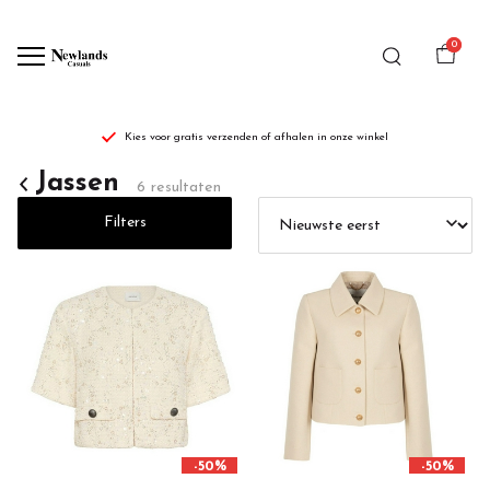
0
Kies voor gratis verzenden of afhalen in onze winkel
dames
Jassen
6 resultaten
jassen/jacks
Filters
-
Newlands
Casuals
-50%
-50%