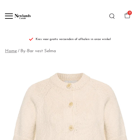
0
Kies voor gratis verzenden of afhalen in onze winkel
By-
Home
By-Bar vest Selma
Bar
vest
Selma
-
Newlands
Casuals