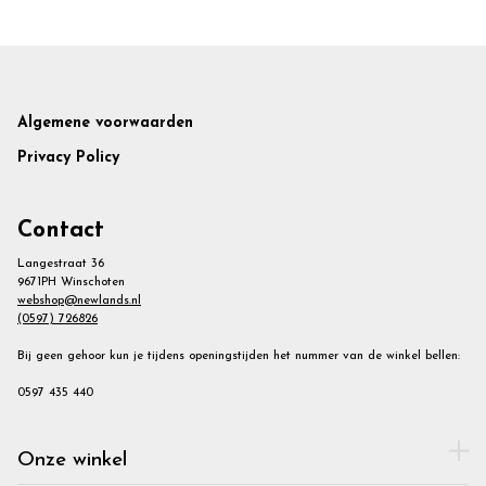
Footer
Algemene voorwaarden
Privacy Policy
Contact
Langestraat 36
9671PH Winschoten
webshop@newlands.nl
(0597) 726826
Bij geen gehoor kun je tijdens openingstijden het nummer van de winkel bellen:
0597 435 440
Onze winkel