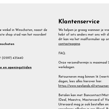
Klantenservice
e winkel in Winschoten, naast de
We helpen je graag wanneer je vr
ste shop stad van het noorden!
hebt of iets anders met ons wilt d
dit kan via het mailformulier op o
contactpagina
.
inschoten
FAQ:
 (0597) 435440
Onze verzendtermijn is maximaal 
werkdagen.
te en openingstijden
Retourneren mag binnen 14 (veert
dagen, lees alles hierover hier:
https://www.newlands.nl/retourner
Betalen kan met Bancontact/Miste
IDeal, Maestro, Mastercard of Vis
Uiteraard mag je ook bestellen en