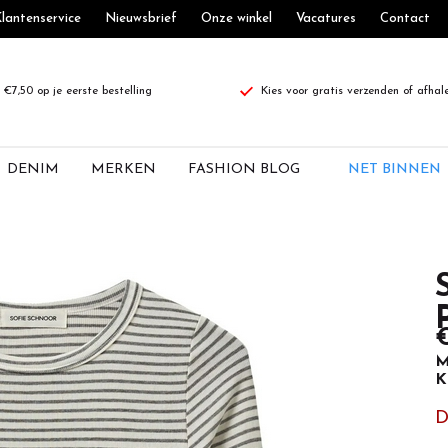
lantenservice
Nieuwsbrief
Onze winkel
Vacatures
Contact
€7,50 op je eerste bestelling
Kies voor gratis verzenden of afhal
DENIM
MERKEN
FASHION BLOG
NET BINNEN
€
M
K
D