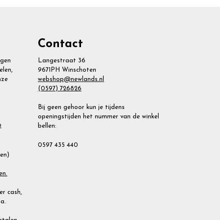
Contact
agen
Langestraat 36
elen,
9671PH Winschoten
nze
webshop@newlands.nl
(0597) 726826
Bij geen gehoor kun je tijdens
openingstijden het nummer van de winkel
bellen:
2
0597 435 440
ien)
en.
r cash,
a.