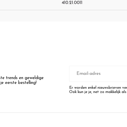
410.21.0011
E-
mailadres
wste trends en geweldige
e eerste bestelling!
Er worden enkel nieuwsbrieven ver
Ook kun je je, net zo makkelijk als