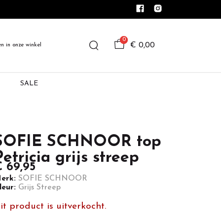
0
€ 0,00
en in onze winkel
SALE
SOFIE SCHNOOR top
Petricia grijs streep
 69,95
erk:
SOFIE SCHNOOR
leur:
Grijs Streep
it product is uitverkocht.