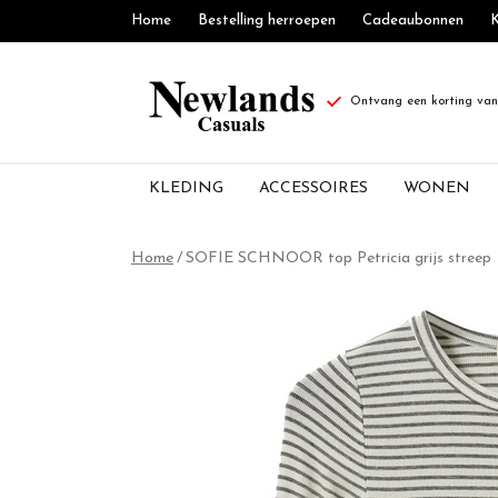
Home
Bestelling herroepen
Cadeaubonnen
K
Ontvang een korting van 
KLEDING
ACCESSOIRES
WONEN
SOFIE
Home
SOFIE SCHNOOR top Petricia grijs streep
SCHNOOR
top
Petricia
grijs