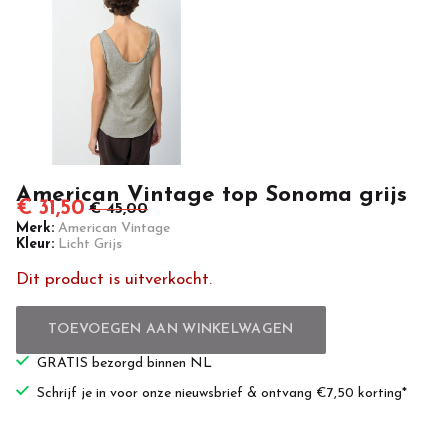
Casuals
American Vintage top Sonoma grijs
€ 31,50
€ 45,00
Merk:
American Vintage
Kleur:
Licht Grijs
Dit product is uitverkocht.
TOEVOEGEN AAN WINKELWAGEN
GRATIS bezorgd binnen NL
Schrijf je in voor onze nieuwsbrief & ontvang €7,50 korting*