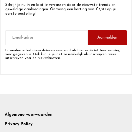
Schrijf je nu in en laat je verrassen door de nieuwste trends en
geweldige aanbiedingen. Ontvang een korting van €7,50 op je
eerste bestelling!
E-
mailadres
Aanmelden
Er worden enkel nieuwsbrieven verstuurd als hier expliciet toestemming
voor gegeven is. Ook kun je je, net zo makkelijk als inschrijven, weer
uitschrijven voor de nieuwsbrieven.
Footer
Algemene voorwaarden
Privacy Policy