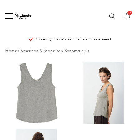
0
Kies voor gratis verzenden of afhalen in onze winkel
American
Home
American Vintage top Sonoma grijs
Vintage
top
Sonoma
grijs
-
Newlands