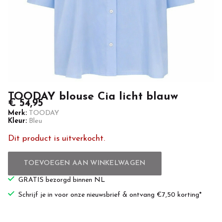
Casuals
TOODAY blouse Cia licht blauw
€ 54,95
Merk:
TOODAY
Kleur:
Bleu
Dit product is uitverkocht.
TOEVOEGEN AAN WINKELWAGEN
GRATIS bezorgd binnen NL
Schrijf je in voor onze nieuwsbrief & ontvang €7,50 korting*