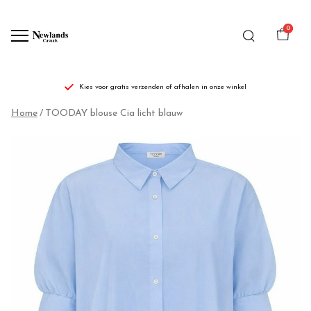
0
Kies voor gratis verzenden of afhalen in onze winkel
TOODAY
Home
TOODAY blouse Cia licht blauw
blouse
Cia
licht
blauw
-
Newlands