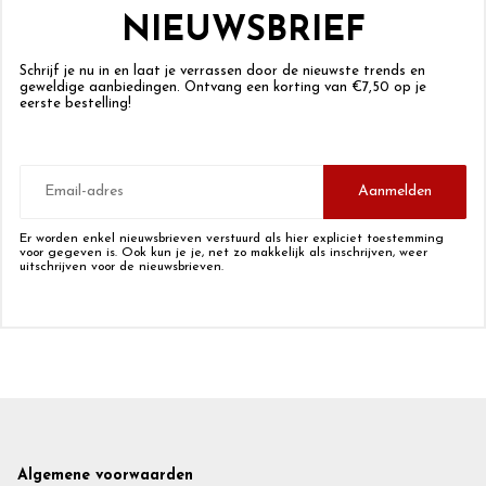
NIEUWSBRIEF
Schrijf je nu in en laat je verrassen door de nieuwste trends en
geweldige aanbiedingen. Ontvang een korting van €7,50 op je
eerste bestelling!
E-
mailadres
Aanmelden
Er worden enkel nieuwsbrieven verstuurd als hier expliciet toestemming
voor gegeven is. Ook kun je je, net zo makkelijk als inschrijven, weer
uitschrijven voor de nieuwsbrieven.
Footer
Algemene voorwaarden