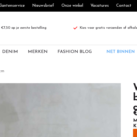
lantenservice
Nieuwsbrief
Onze winkel
Vacatures
Contact
€7,50 op je eerste bestelling
Kies voor gratis verzenden of afhal
DENIM
MERKEN
FASHION BLOG
NET BINNEN
 cm
€
M
K