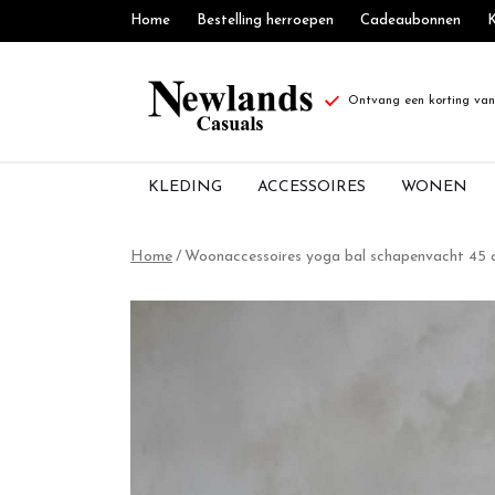
Home
Bestelling herroepen
Cadeaubonnen
K
Ontvang een korting van 
KLEDING
ACCESSOIRES
WONEN
Woonaccessoires
Home
Woonaccessoires yoga bal schapenvacht 45
yoga
bal
schapenvacht
45