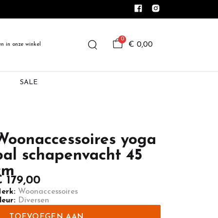
0
€ 0,00
en in onze winkel
SALE
Woonaccessoires yoga
bal schapenvacht 45
cm
 179,00
erk:
Woonaccessoires
leur:
Diversen
TOEVOEGEN AAN