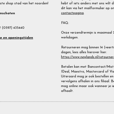
ste shop stad van het noorden!
hebt of iets anders met ons wilt d
dit kan via het mailformulier op o
contactpagina
.
inschoten
FAQ:
 (0597) 435440
Onze verzendtermijn is maximaal 
werkdagen.
te en openingstijden
Retourneren mag binnen 14 (veert
dagen, lees alles hierover hier:
https://www.newlands.nl/retourner
Betalen kan met Bancontact/Miste
IDeal, Maestro, Mastercard of Vis
Uiteraard mag je ook bestellen en
vervolgens afhalen in ons filiaal. 
mag online maar ook wanneer je i
afhaalt.