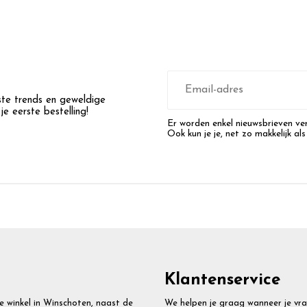
E-
mailadres
wste trends en geweldige
e eerste bestelling!
Er worden enkel nieuwsbrieven ver
Ook kun je je, net zo makkelijk als
Klantenservice
e winkel in Winschoten, naast de
We helpen je graag wanneer je vr