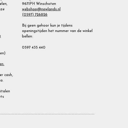
elen,
9671PH Winschoten
nze
webshop@newlands.nl
(0597) 726826
Bij geen gehoor kun je tijdens
openingstijden het nummer van de winkel
bellen:
2
0597 435 440
ien)
en.
r cash,
a.
Betalen
ets