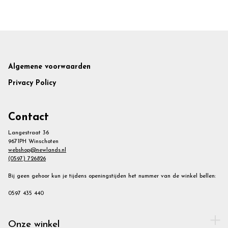
Footer
Algemene voorwaarden
Privacy Policy
Contact
Langestraat 36
9671PH Winschoten
webshop@newlands.nl
(0597) 726826
Bij geen gehoor kun je tijdens openingstijden het nummer van de winkel bellen:
0597 435 440
Onze winkel