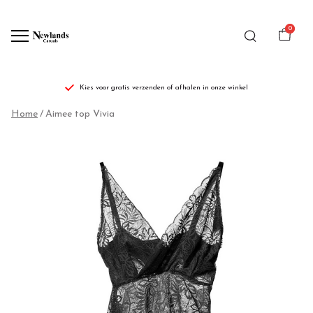
0
Kies voor gratis verzenden of afhalen in onze winkel
Aimee
Home
Aimee top Vivia
top
Vivia
-
Newlands
Casuals