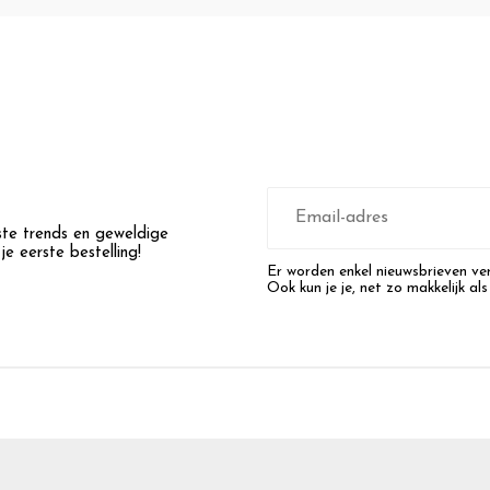
E-
mailadres
wste trends en geweldige
e eerste bestelling!
Er worden enkel nieuwsbrieven ver
Ook kun je je, net zo makkelijk als