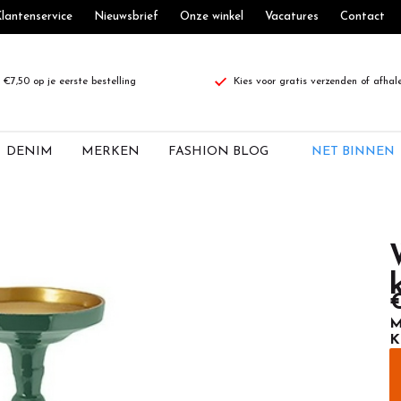
lantenservice
Nieuwsbrief
Onze winkel
Vacatures
Contact
€7,50 op je eerste bestelling
Kies voor gratis verzenden of afhal
DENIM
MERKEN
FASHION BLOG
NET BINNEN
€
M
K