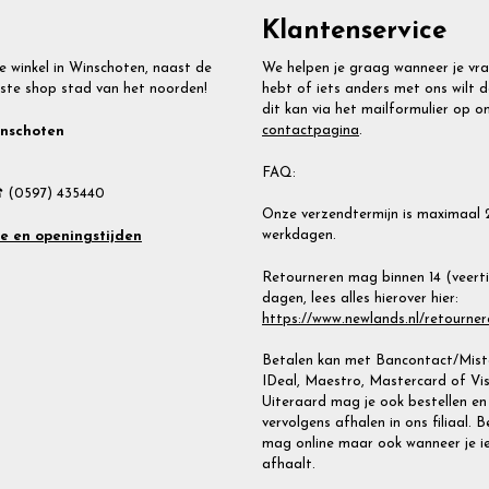
Klantenservice
e winkel in Winschoten, naast de
We helpen je graag wanneer je vr
ste shop stad van het noorden!
hebt of iets anders met ons wilt d
dit kan via het mailformulier op o
contactpagina
.
inschoten
FAQ:
 (0597) 435440
Onze verzendtermijn is maximaal 
werkdagen.
te en openingstijden
Retourneren mag binnen 14 (veert
dagen, lees alles hierover hier:
https://www.newlands.nl/retourner
Betalen kan met Bancontact/Miste
IDeal, Maestro, Mastercard of Vis
Uiteraard mag je ook bestellen en
vervolgens afhalen in ons filiaal. 
mag online maar ook wanneer je i
afhaalt.