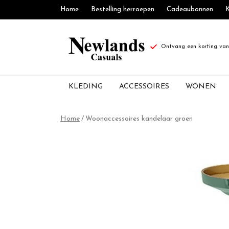
Home
Bestelling herroepen
Cadeaubonnen
K
Ontvang een korting van 
KLEDING
ACCESSOIRES
WONEN
kandelaar
Home
Woonaccessoires kandelaar groen
Pip
Studio
-
groen