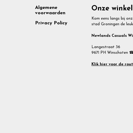
Footer
Onze winkel
Algemene
voorwaarden
Kom eens langs bij onz
Privacy Policy
stad Groningen de leuk
Newlands Casuals W
Langestraat 36
9671 PH Winschoten ☎
Klik hier voor de rou