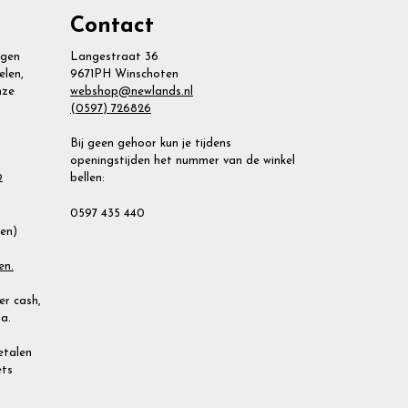
Contact
agen
Langestraat 36
elen,
9671PH Winschoten
nze
webshop@newlands.nl
(0597) 726826
Bij geen gehoor kun je tijdens
openingstijden het nummer van de winkel
bellen:
2
0597 435 440
ien)
en.
r cash,
a.
Betalen
ets