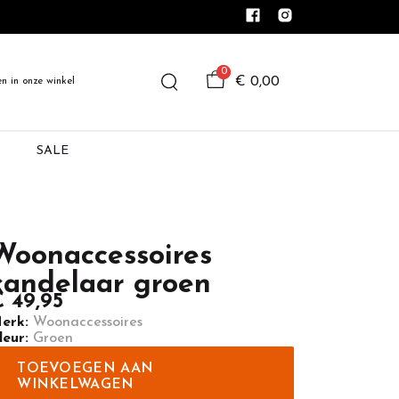
0
€ 0,00
en in onze winkel
SALE
Woonaccessoires
kandelaar groen
 49,95
erk:
Woonaccessoires
leur:
Groen
TOEVOEGEN AAN
WINKELWAGEN