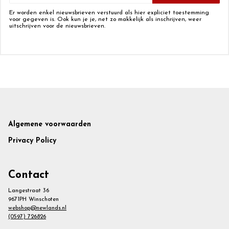
Er worden enkel nieuwsbrieven verstuurd als hier expliciet toestemming
voor gegeven is. Ook kun je je, net zo makkelijk als inschrijven, weer
uitschrijven voor de nieuwsbrieven.
Footer
Algemene voorwaarden
Privacy Policy
Contact
Langestraat 36
9671PH Winschoten
webshop@newlands.nl
(0597) 726826