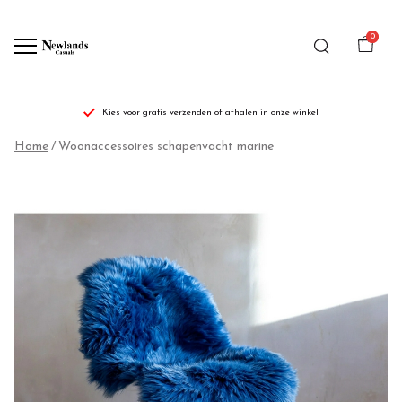
0
Kies voor gratis verzenden of afhalen in onze winkel
Woonaccessoires
Home
Woonaccessoires schapenvacht marine
schapenvacht
marine
-
Newlands
Casuals