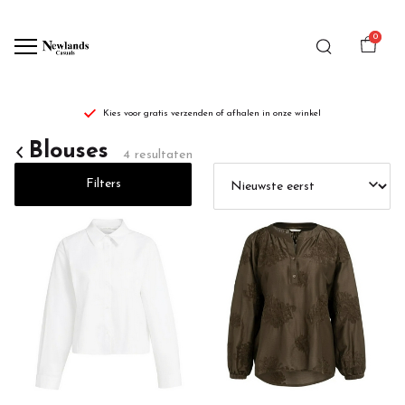
0
Kies voor gratis verzenden of afhalen in onze winkel
Blouses
Blouses
4 resultaten
-
Filters
Newlands
Casuals