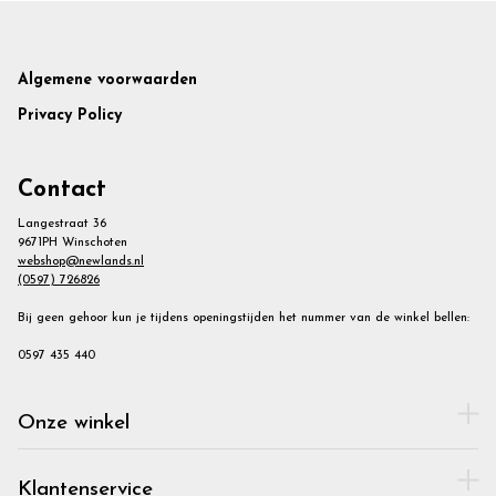
Footer
Algemene voorwaarden
Privacy Policy
Contact
Langestraat 36
9671PH Winschoten
webshop@newlands.nl
(0597) 726826
Bij geen gehoor kun je tijdens openingstijden het nummer van de winkel bellen:
0597 435 440
Onze winkel
Klantenservice